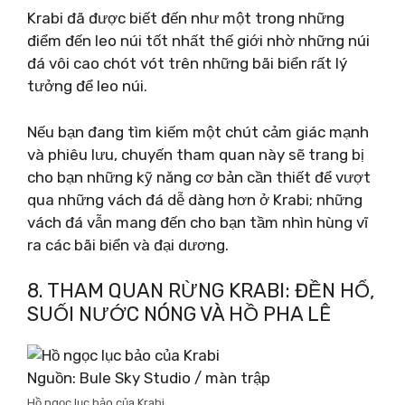
Krabi đã được biết đến như một trong những
điểm đến leo núi tốt nhất thế giới nhờ những núi
đá vôi cao chót vót trên những bãi biển rất lý
tưởng để leo núi.
Nếu bạn đang tìm kiếm một chút cảm giác mạnh
và phiêu lưu, chuyến tham quan này sẽ trang bị
cho bạn những kỹ năng cơ bản cần thiết để vượt
qua những vách đá dễ dàng hơn ở Krabi; những
vách đá vẫn mang đến cho bạn tầm nhìn hùng vĩ
ra các bãi biển và đại dương.
8. THAM QUAN RỪNG KRABI: ĐỀN HỔ,
SUỐI NƯỚC NÓNG VÀ HỒ PHA LÊ
Nguồn: Bule Sky Studio / màn trập
Hồ ngọc lục bảo của Krabi