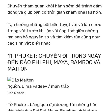
Chuyến tham quan khởi hành sớm để tránh đám
đông và giúp bạn có thời gian khám phá lâu hơn.
Tận hưởng những bãi biển tuyệt vời và làn nước
trong vắt trước khi lặn với ống thở giữa những
rạn san hô nguyên sơ và tìm kiếm rùa cũng như
các sinh vật biển khác.
11. PHUKET: CHUYẾN ĐI TRONG NGÀY
ĐẾN ĐẢO PHI PHI, MAYA, BAMBOO VÀ
MAITON
Nguồn: Dima Fadeev / màn trập
Đảo Maiton
Từ Phuket, băng qua đại dương tới những hòn
đảo xinh đẹp Phi Phi, Maya, Bamboo và Maiton.