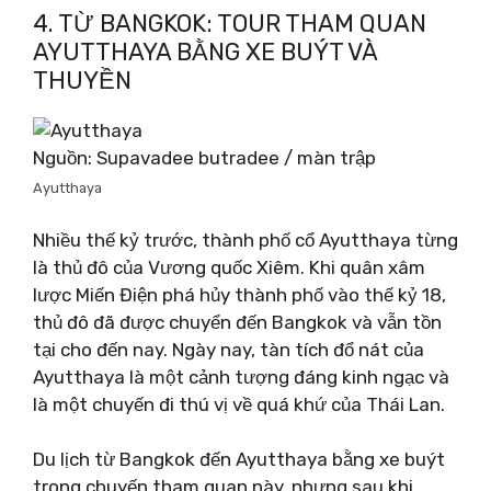
4. TỪ BANGKOK: TOUR THAM QUAN
AYUTTHAYA BẰNG XE BUÝT VÀ
THUYỀN
Nguồn: Supavadee butradee / màn trập
Ayutthaya
Nhiều thế kỷ trước, thành phố cổ Ayutthaya từng
là thủ đô của Vương quốc Xiêm. Khi quân xâm
lược Miến Điện phá hủy thành phố vào thế kỷ 18,
thủ đô đã được chuyển đến Bangkok và vẫn tồn
tại cho đến nay. Ngày nay, tàn tích đổ nát của
Ayutthaya là một cảnh tượng đáng kinh ngạc và
là một chuyến đi thú vị về quá khứ của Thái Lan.
Du lịch từ Bangkok đến Ayutthaya bằng xe buýt
trong chuyến tham quan này, nhưng sau khi