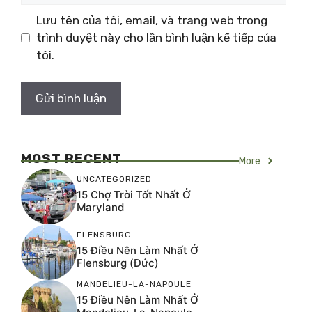
Lưu tên của tôi, email, và trang web trong
trình duyệt này cho lần bình luận kế tiếp của
tôi.
MOST RECENT
More
UNCATEGORIZED
15 Chợ Trời Tốt Nhất Ở
Maryland
FLENSBURG
15 Điều Nên Làm Nhất Ở
Flensburg (Đức)
MANDELIEU-LA-NAPOULE
15 Điều Nên Làm Nhất Ở