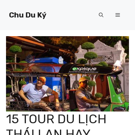
Chuyển
đến
Chu Du Ký
Menu
nội
dung
15 TOUR DU LỊCH
THÁI LAN HAY