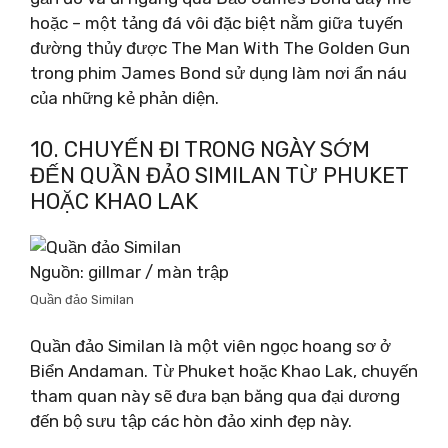
hoặc – một tảng đá vôi đặc biệt nằm giữa tuyến
đường thủy được The Man With The Golden Gun
trong phim James Bond sử dụng làm nơi ẩn náu
của những kẻ phản diện.
10. CHUYẾN ĐI TRONG NGÀY SỚM
ĐẾN QUẦN ĐẢO SIMILAN TỪ PHUKET
HOẶC KHAO LAK
Nguồn: gillmar / màn trập
Quần đảo Similan
Quần đảo Similan là một viên ngọc hoang sơ ở
Biển Andaman. Từ Phuket hoặc Khao Lak, chuyến
tham quan này sẽ đưa bạn băng qua đại dương
đến bộ sưu tập các hòn đảo xinh đẹp này.