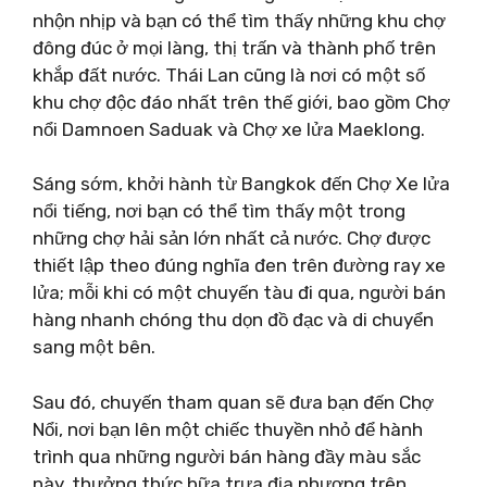
nhộn nhịp và bạn có thể tìm thấy những khu chợ
đông đúc ở mọi làng, thị trấn và thành phố trên
khắp đất nước. Thái Lan cũng là nơi có một số
khu chợ độc đáo nhất trên thế giới, bao gồm Chợ
nổi Damnoen Saduak và Chợ xe lửa Maeklong.
Sáng sớm, khởi hành từ Bangkok đến Chợ Xe lửa
nổi tiếng, nơi bạn có thể tìm thấy một trong
những chợ hải sản lớn nhất cả nước. Chợ được
thiết lập theo đúng nghĩa đen trên đường ray xe
lửa; mỗi khi có một chuyến tàu đi qua, người bán
hàng nhanh chóng thu dọn đồ đạc và di chuyển
sang một bên.
Sau đó, chuyến tham quan sẽ đưa bạn đến Chợ
Nổi, nơi bạn lên một chiếc thuyền nhỏ để hành
trình qua những người bán hàng đầy màu sắc
này, thưởng thức bữa trưa địa phương trên