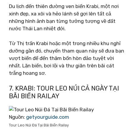
Du lịch đến thiên đường ven biển Krabi, một nơi
xinh đẹp, xa xôi và hẻo lánh sẽ gợi lên tất cả
những hình ảnh bạn từng tưởng tượng về đất
nước Thái Lan nhiệt đới.
Từ Thị trấn Krabi hoặc một trong nhiều khu nghỉ
dưỡng gần đó, chuyến tham quan này sẽ đưa bạn
vượt biển để đến thăm bốn hòn đảo tuyệt vời
nhất. Lặn biển, bơi lội và thư giãn trên bãi cát
trắng hoang sơ.
7. KRABI: TOUR LEO NÚI CẢ NGÀY TẠI
BÃI BIỂN RAILAY
Nguồn:
getyourguide.com
Tour Leo Núi Đá Tại Bãi Biển Railay