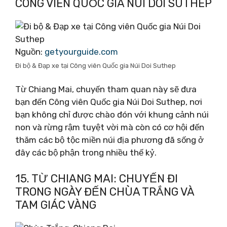
CÔNG VIÊN QUỐC GIA NÚI DOI SUTHEP
Nguồn:
getyourguide.com
Đi bộ & Đạp xe tại Công viên Quốc gia Núi Doi Suthep
Từ Chiang Mai, chuyến tham quan này sẽ đưa
bạn đến Công viên Quốc gia Núi Doi Suthep, nơi
bạn không chỉ được chào đón với khung cảnh núi
non và rừng rậm tuyệt vời mà còn có cơ hội đến
thăm các bộ tộc miền núi địa phương đã sống ở
đây các bộ phận trong nhiều thế kỷ.
15. TỪ CHIANG MAI: CHUYẾN ĐI
TRONG NGÀY ĐẾN CHÙA TRẮNG VÀ
TAM GIÁC VÀNG