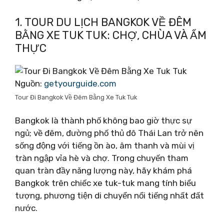
1. TOUR DU LỊCH BANGKOK VỀ ĐÊM
BẰNG XE TUK TUK: CHỢ, CHÙA VÀ ẨM
THỰC
Nguồn:
getyourguide.com
Tour Đi Bangkok Về Đêm Bằng Xe Tuk Tuk
Bangkok là thành phố không bao giờ thực sự
ngủ; về đêm, đường phố thủ đô Thái Lan trở nên
sống động với tiếng ồn ào, âm thanh và mùi vị
tràn ngập vỉa hè và chợ. Trong chuyến tham
quan tràn đầy năng lượng này, hãy khám phá
Bangkok trên chiếc xe tuk-tuk mang tính biểu
tượng, phương tiện di chuyển nổi tiếng nhất đất
nước.