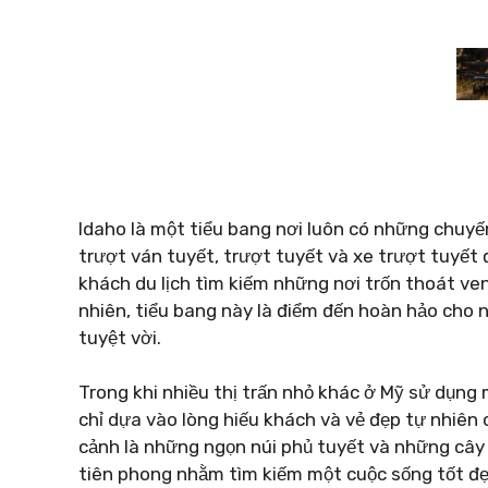
Idaho là một tiểu bang nơi luôn có những chuy
trượt ván tuyết, trượt tuyết và xe trượt tuyết
khách du lịch tìm kiếm những nơi trốn thoát ven
nhiên, tiểu bang này là điểm đến hoàn hảo cho 
tuyệt vời.
Trong khi nhiều thị trấn nhỏ khác ở Mỹ sử dụng 
chỉ dựa vào lòng hiếu khách và vẻ đẹp tự nhiên c
cảnh là những ngọn núi phủ tuyết và những cây
tiên phong nhằm tìm kiếm một cuộc sống tốt đ