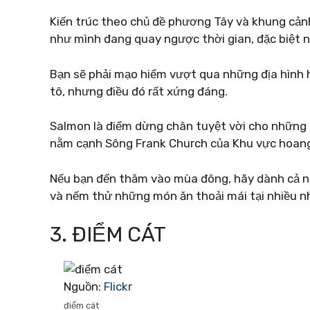
Kiến trúc theo chủ đề phương Tây và khung cản
như mình đang quay ngược thời gian, đặc biệt n
Bạn sẽ phải mạo hiểm vượt qua những địa hình 
tô, nhưng điều đó rất xứng đáng.
Salmon là điểm dừng chân tuyệt vời cho những 
nằm cạnh Sông Frank Church của Khu vực hoang 
Nếu bạn đến thăm vào mùa đông, hãy dành cả ng
và nếm thử những món ăn thoải mái tại nhiều nh
3. ĐIỂM CÁT
Nguồn:
Flickr
điểm cát