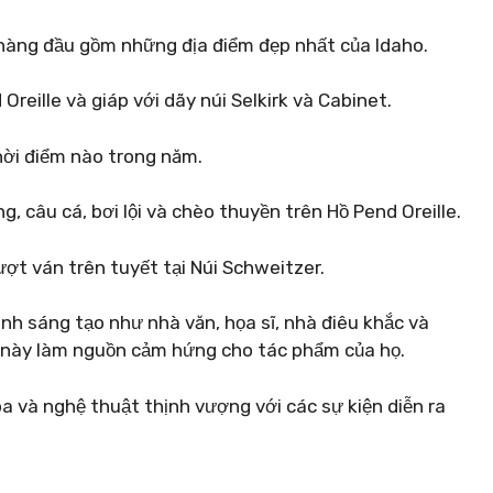
hàng đầu gồm những địa điểm đẹp nhất của Idaho.
reille và giáp với dãy núi Selkirk và Cabinet.
hời điểm nào trong năm.
, câu cá, bơi lội và chèo thuyền trên Hồ Pend Oreille.
rượt ván trên tuyết tại Núi Schweitzer.
 hình sáng tạo như nhà văn, họa sĩ, nhà điêu khắc và
c này làm nguồn cảm hứng cho tác phẩm của họ.
a và nghệ thuật thịnh vượng với các sự kiện diễn ra