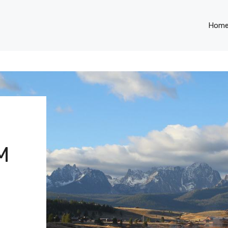
Hom
M