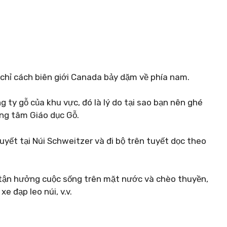
 chỉ cách biên giới Canada bảy dặm về phía nam.
g ty gỗ của khu vực, đó là lý do tại sao bạn nên ghé
ung tâm Giáo dục Gỗ.
uyết tại Núi Schweitzer và đi bộ trên tuyết dọc theo
 tận hưởng cuộc sống trên mặt nước và chèo thuyền,
 xe đạp leo núi, v.v.