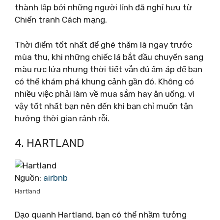
thành lập bởi những người lính đã nghỉ hưu từ
Chiến tranh Cách mạng.
Thời điểm tốt nhất để ghé thăm là ngay trước
mùa thu, khi những chiếc lá bắt đầu chuyển sang
màu rực lửa nhưng thời tiết vẫn đủ ấm áp để bạn
có thể khám phá khung cảnh gần đó. Không có
nhiều việc phải làm về mua sắm hay ăn uống, vì
vậy tốt nhất bạn nên đến khi bạn chỉ muốn tận
hưởng thời gian rảnh rỗi.
4. HARTLAND
Nguồn:
airbnb
Hartland
Dạo quanh Hartland, bạn có thể nhầm tưởng