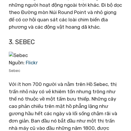
những người hoạt động ngoài trời khác. Đi bộ dọc
theo Đường mòn Núi Round Point và nhỏ giọng
để có cơ hội quan sát các loài chim biển địa
phương và các động vật hoang dã khác.
3. SEBEC
Nguồn:
Flickr
Sebec
Với ít hơn 700 người và nằm trên Hồ Sebec, thị
trấn nhỏ này có vẻ khiêm tốn nhưng trông như
thể nó thuộc về một tấm bưu thiếp. Những cây
cao phản chiếu trên mặt hồ phẳng lặng như
gương hầu hết các ngày và lối sống chậm rãi và
đơn giản. Ban đầu nó bắt đầu như một thị trấn
nhà máy cũ vào đầu những năm 1800, được