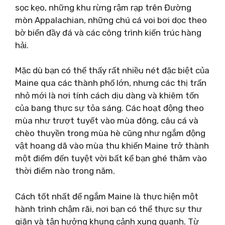
sọc kẹo, những khu rừng rậm rạp trên Đường
mòn Appalachian, những chú cá voi bơi dọc theo
bờ biển đầy đá và các công trình kiến ​​trúc hàng
hải.
Mặc dù bạn có thể thấy rất nhiều nét đặc biệt của
Maine qua các thành phố lớn, nhưng các thị trấn
nhỏ mới là nơi tính cách dịu dàng và khiêm tốn
của bang thực sự tỏa sáng. Các hoạt động theo
mùa như trượt tuyết vào mùa đông, câu cá và
chèo thuyền trong mùa hè cũng như ngắm động
vật hoang dã vào mùa thu khiến Maine trở thành
một điểm đến tuyệt vời bất kể bạn ghé thăm vào
thời điểm nào trong năm.
Cách tốt nhất để ngắm Maine là thực hiện một
hành trình chậm rãi, nơi bạn có thể thực sự thư
giãn và tận hưởng khung cảnh xung quanh. Từ