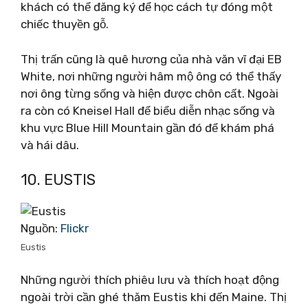
khách có thể đăng ký để học cách tự đóng một
chiếc thuyền gỗ.
Thị trấn cũng là quê hương của nhà văn vĩ đại EB
White, nơi những người hâm mộ ông có thể thấy
nơi ông từng sống và hiện được chôn cất. Ngoài
ra còn có Kneisel Hall để biểu diễn nhạc sống và
khu vực Blue Hill Mountain gần đó để khám phá
và hái dâu.
10. EUSTIS
Nguồn:
Flickr
Eustis
Những người thích phiêu lưu và thích hoạt động
ngoài trời cần ghé thăm Eustis khi đến Maine. Thị