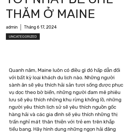
THĂM Ở MAINE
admin
Tháng 6 17, 2024
UNCATEGORIZED
Quanh năm, Maine luôn có điều gì đó hấp dẫn đối
với bất kỳ loại khách du lịch nào. Những người
sành ăn sẽ yêu thích hải sản tươi sống được phục
vụ dọc theo bờ biển, những người đam mê phiêu
lưu sẽ yêu thích những khu rừng khổng lồ, những
người yêu thích lịch sử sẽ yêu thích nguồn gốc
hàng hải và các gia đình sẽ yêu thích những thị
trấn nghỉ mát thân thiện với trẻ em trên khắp
tiểu bang. Hãy hình dung những ngọn hải đăng