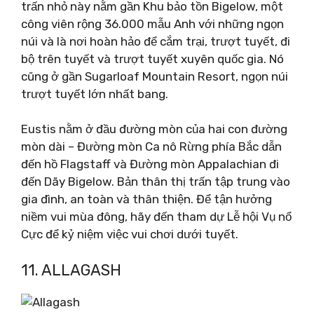
trấn nhỏ này nằm gần Khu bảo tồn Bigelow, một
công viên rộng 36.000 mẫu Anh với những ngọn
núi và là nơi hoàn hảo để cắm trại, trượt tuyết, đi
bộ trên tuyết và trượt tuyết xuyên quốc gia. Nó
cũng ở gần Sugarloaf Mountain Resort, ngọn núi
trượt tuyết lớn nhất bang.
Eustis nằm ở đầu đường mòn của hai con đường
mòn dài – Đường mòn Ca nô Rừng phía Bắc dẫn
đến hồ Flagstaff và Đường mòn Appalachian đi
đến Dãy Bigelow. Bản thân thị trấn tập trung vào
gia đình, an toàn và thân thiện. Để tận hưởng
niềm vui mùa đông, hãy đến tham dự Lễ hội Vụ nổ
Cực để kỷ niệm việc vui chơi dưới tuyết.
11. ALLAGASH