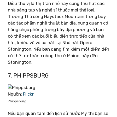
Điều thú vị là thị trấn nhỏ này cũng thu hút các
nhà sáng tạo và nghệ sĩ thuộc mọi thể loại.
Trường Thủ công Haystack Mountain trưng bày
các tác phẩm nghệ thuật bản địa, xung quanh có
hàng chục phòng trưng bày địa phương và bạn
có thể xem các buổi biểu diễn trực tiếp của nhà
hát, khiêu vũ và ca hát tại Nhà hát Opera
Stonington. Nếu bạn đang tìm kiếm một điểm đến
có thể trở thành nàng thơ ở Maine, hãy đến
Stonington.
7. PHIPPSBURG
Nguồn:
Flickr
Phippsburg
Nếu bạn quan tâm đến lịch sử nước Mỹ thì bạn sẽ