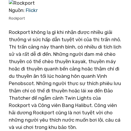
Nguồn:
Flickr
Rockport
Rockport không lạ gì khi nhận được nhiều giải
thưởng vì sức hấp dẫn tuyệt vời của thị trấn nhỏ.
Thị trấn cảng này thanh bình, có nhiều di tích lịch
sử và rất dễ đi đến. Những người đam mê chèo
thuyền có thể chèo thuyền kayak, thuyền máy
hoặc đi thuyền quanh bến cảng hoặc thậm chí đi
du thuyền ăn tối lúc hoàng hôn quanh Vịnh
Penobscot. Những người thực sự thích phiêu lưu
thậm chí có thể đi thuyền hoặc lái xe đến Đảo
Thatcher để ngắm cảnh Twin Lights của
Rockport và Công viên Bang Halibut. Công viên
hải dương Rockport cũng là nơi tuyệt vời cho
những người yêu thích nước muốn bơi lội, câu cá
và vui chơi trong khu bảo tồn.