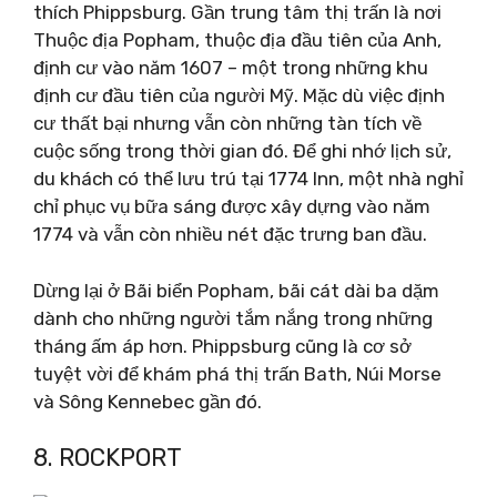
thích Phippsburg. Gần trung tâm thị trấn là nơi
Thuộc địa Popham, thuộc địa đầu tiên của Anh,
định cư vào năm 1607 – một trong những khu
định cư đầu tiên của người Mỹ. Mặc dù việc định
cư thất bại nhưng vẫn còn những tàn tích về
cuộc sống trong thời gian đó. Để ghi nhớ lịch sử,
du khách có thể lưu trú tại 1774 Inn, một nhà nghỉ
chỉ phục vụ bữa sáng được xây dựng vào năm
1774 và vẫn còn nhiều nét đặc trưng ban đầu.
Dừng lại ở Bãi biển Popham, bãi cát dài ba dặm
dành cho những người tắm nắng trong những
tháng ấm áp hơn. Phippsburg cũng là cơ sở
tuyệt vời để khám phá thị trấn Bath, Núi Morse
và Sông Kennebec gần đó.
8. ROCKPORT