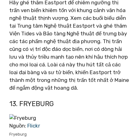
Hãy ghé thăm Eastport để chiêm ngưỡng thị
trấn ven biển khiêm tốn với khung cảnh văn hóa
nghệ thuật thịnh vượng. Xem các buổi biểu diễn
tại Trung tâm Nghệ thuật Eastport và ghé thăm
Viện Tides và Bảo tàng Nghệ thuật để trưng bày
các tác phẩm nghệ thuật địa phương. Thị trấn
cũng có vị trí độc đáo dọc biển, nơi có dòng hải
lưu và thủy triều mạnh tạo nên khí hậu thích hợp
cho mọi loại cá. Loài cá này thu hút tất cả các
loại đại bàng và sư tử biển, khiến Eastport trở
thành một trong những thị trấn tốt nhất ở Maine
để ngắm động vật hoang dã.
13. FRYEBURG
Nguồn:
Flickr
Fryeburg