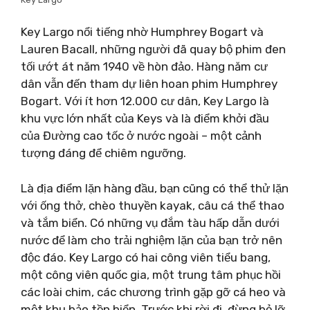
Key Largo nổi tiếng nhờ Humphrey Bogart và
Lauren Bacall, những người đã quay bộ phim đen
tối ướt át năm 1940 về hòn đảo. Hàng năm cư
dân vẫn đến tham dự liên hoan phim Humphrey
Bogart. Với ít hơn 12.000 cư dân, Key Largo là
khu vực lớn nhất của Keys và là điểm khởi đầu
của Đường cao tốc ở nước ngoài – một cảnh
tượng đáng để chiêm ngưỡng.
Là địa điểm lặn hàng đầu, bạn cũng có thể thử lặn
với ống thở, chèo thuyền kayak, câu cá thể thao
và tắm biển. Có những vụ đắm tàu ​​​​hấp dẫn dưới
nước để làm cho trải nghiệm lặn của bạn trở nên
độc đáo. Key Largo có hai công viên tiểu bang,
một công viên quốc gia, một trung tâm phục hồi
các loài chim, các chương trình gặp gỡ cá heo và
một khu bảo tồn biển. Trước khi rời đi, đừng bỏ lỡ