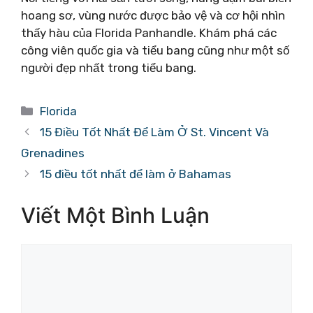
hoang sơ, vùng nước được bảo vệ và cơ hội nhìn
thấy hàu của Florida Panhandle. Khám phá các
công viên quốc gia và tiểu bang cũng như một số
người đẹp nhất trong tiểu bang.
Danh
Florida
mục
15 Điều Tốt Nhất Để Làm Ở St. Vincent Và
Grenadines
15 điều tốt nhất để làm ở Bahamas
Viết Một Bình Luận
Bình
luận