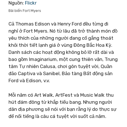
Nguồn:
Flickr
Bãi biển Fort Myers
Cả Thomas Edison và Henry Ford đều từng đi
nghỉ ở Fort Myers. Nó từ lâu đã trở thành món đồ
yêu thích của những người đang cố gắng thoát
khỏi thời tiết lạnh giá ở vùng Đông Bắc Hoa Kỳ.
Danh sách các hoạt động không bỏ lỡ rất dài và
bao gồm Imaginarium, một cung thiên văn, Trung
tâm Tự nhiên Calusa, chơi gôn tuyệt vời, Quần
đảo Captiva và Sanibel, Bảo tàng Bất động sản
Ford và Edison, v.v.
Mỗi năm có Art Walk, ArtFest và Music Walk thu
hút đám đông từ khắp tiểu bang. Nhưng người
dân địa phương sẽ nói với bạn rằng lý do thực sự
để nổi tiếng là câu cá tuyệt vời suốt cả năm.