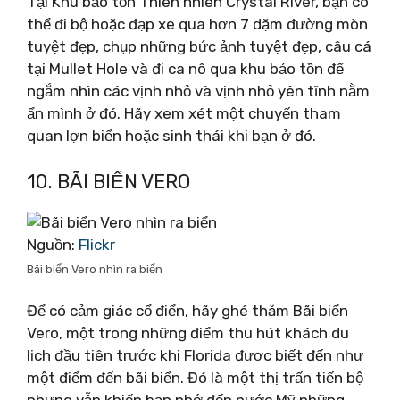
Tại Khu bảo tồn Thiên nhiên Crystal River, bạn có
thể đi bộ hoặc đạp xe qua hơn 7 dặm đường mòn
tuyệt đẹp, chụp những bức ảnh tuyệt đẹp, câu cá
tại Mullet Hole và đi ca nô qua khu bảo tồn để
ngắm nhìn các vịnh nhỏ và vịnh nhỏ yên tĩnh nằm
ẩn mình ở đó. Hãy xem xét một chuyến tham
quan lợn biển hoặc sinh thái khi bạn ở đó.
10. BÃI BIỂN VERO
Nguồn:
Flickr
Bãi biển Vero nhìn ra biển
Để có cảm giác cổ điển, hãy ghé thăm Bãi biển
Vero, một trong những điểm thu hút khách du
lịch đầu tiên trước khi Florida được biết đến như
một điểm đến bãi biển. Đó là một thị trấn tiến bộ