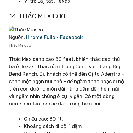
Vị trí: Lajitas, Texas
14. THÁC MEXICOO
Nguồn:
Hirome Fujio / Facebook
Thác Mexico
Thác Mexicano cao 80 feet, khiến thác cao thứ
ba ở Texas. Thác nằm trong Công viên bang Big
Bend Ranch. Du khách có thể đến Ojito Adentro –
chân một ngọn núi nhỏ – để ngắm thác hoặc đi bộ
trên con đường mòn dài hàng dặm đến hẻm núi
và ngắm nhìn chúng ở cự ly gần. Có một dòng
nước nhỏ tạo nên ốc đảo trong hẻm núi.
Chiều cao: 80 ft.
Khoảng cách đi bộ: 1 dặm