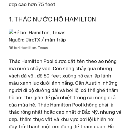
đẹp cao hơn 75 feet.
1. THÁC NƯỚC HỒ HAMILTON
Nguồn: JiroTX / màn trập
Bể bơi Hamilton, Texas
Thác Hamilton Pool được đặt tên theo ao nông
mà nước chảy vào. Con sông chảy qua những
vách đá vôi, đổ 50 feet xuống hồ cạn lấp lánh
màu xanh lục dưới ánh nắng. Gần Austin, những
người đi bộ đường dài và bơi lội có thể ghé thăm
hồ bơi thư giãn để giải nhiệt trong cái nóng oi ả
của mùa hè. Thác Hamilton Pool không phải là
thác rộng nhất hoặc cao nhất ở Bắc Mỹ, nhưng vẻ
đẹp, thảm thực vật và khu vực bơi lội khiến nơi
đây trở thành một nơi đáng để tham quan. Hồ