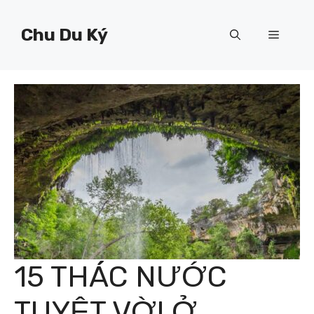
Chuyển
đến
Chu Du Ký
Menu
nội
dung
15 THÁC NƯỚC
TUYỆT VỜI Ở