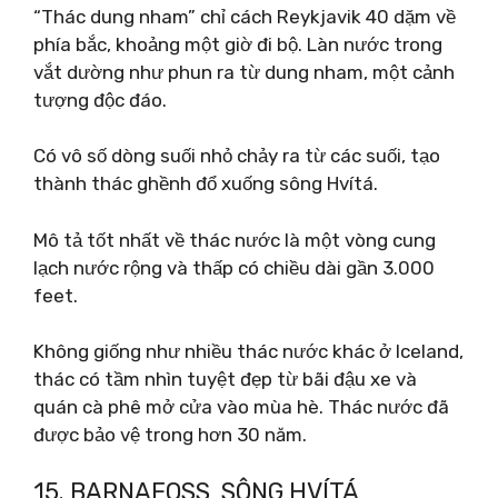
“Thác dung nham” chỉ cách Reykjavik 40 dặm về
phía bắc, khoảng một giờ đi bộ. Làn nước trong
vắt dường như phun ra từ dung nham, một cảnh
tượng độc đáo.
Có vô số dòng suối nhỏ chảy ra từ các suối, tạo
thành thác ghềnh đổ xuống sông Hvítá.
Mô tả tốt nhất về thác nước là một vòng cung
lạch nước rộng và thấp có chiều dài gần 3.000
feet.
Không giống như nhiều thác nước khác ở Iceland,
thác có tầm nhìn tuyệt đẹp từ bãi đậu xe và
quán cà phê mở cửa vào mùa hè. Thác nước đã
được bảo vệ trong hơn 30 năm.
15. BARNAFOSS, SÔNG HVÍTÁ