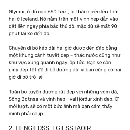
Glymur, ở độ cao 650 feet, là thác nước lớn thứ
hai ở Iceland. Nó nằm trên một vịnh hẹp dẫn vào
đất liền ngay phía bắc thủ đô, mặc dù sẽ mất 90
phút lái xe đến đó.
Chuyến đi bộ kéo dài hai giờ được đền đáp bằng
một khung cảnh tuyệt đẹp – thác nước cũng như
khu vực xung quanh ngay lập tức. Bạn sẽ cần
giày dép tốt để đi bộ đường dài vì bạn cũng có hai
giờ đi bộ trở lại.
Toàn bộ tuyến đường rất đẹp với những vòm đá,
Sông Botnsa và vịnh hẹp Hvalfjörður xinh đẹp. Ở
mỗi lượt, sẽ có một bức ảnh mà bạn cảm thấy
mình phải chụp.
2. HENGIFOSS, EGILSSTAOIR