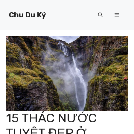
Chuyển
đến
Chu Du Ký
Menu
nội
dung
15 THÁC NƯỚC
TUYỆT ĐẸP Ở