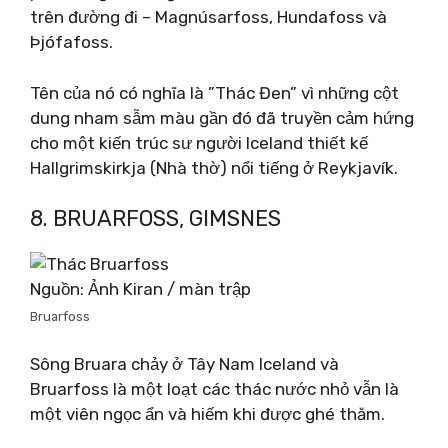
trên đường đi – Magnúsarfoss, Hundafoss và
Þjófafoss.
Tên của nó có nghĩa là ”Thác Đen” vì những cột
dung nham sẫm màu gần đó đã truyền cảm hứng
cho một kiến ​​trúc sư người Iceland thiết kế
Hallgrimskirkja (Nhà thờ) nổi tiếng ở Reykjavík.
8. BRUARFOSS, GIMSNES
Nguồn: Ảnh Kiran / màn trập
Bruarfoss
Sông Bruara chảy ở Tây Nam Iceland và
Bruarfoss là một loạt các thác nước nhỏ vẫn là
một viên ngọc ẩn và hiếm khi được ghé thăm.