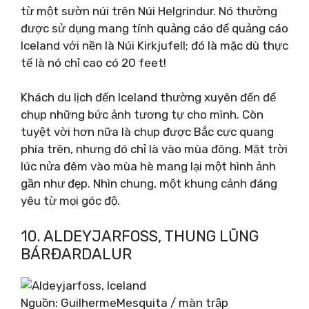
từ một sườn núi trên Núi Helgrindur. Nó thường
được sử dụng mang tính quảng cáo để quảng cáo
Iceland với nền là Núi Kirkjufell; đó là mặc dù thực
tế là nó chỉ cao có 20 feet!
Khách du lịch đến Iceland thường xuyên đến để
chụp những bức ảnh tương tự cho mình. Còn
tuyệt vời hơn nữa là chụp được Bắc cực quang
phía trên, nhưng đó chỉ là vào mùa đông. Mặt trời
lúc nửa đêm vào mùa hè mang lại một hình ảnh
gần như đẹp. Nhìn chung, một khung cảnh đáng
yêu từ mọi góc độ.
10. ALDEYJARFOSS, THUNG LŨNG
BÁRÐARDALUR
Nguồn: GuilhermeMesquita / màn trập