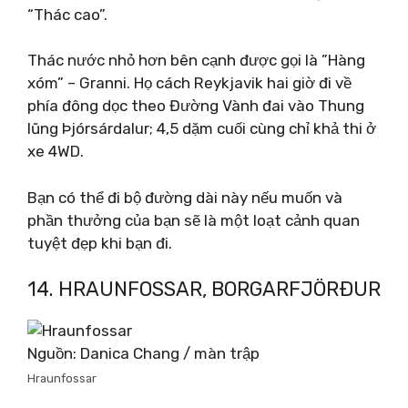
“Thác cao”.
Thác nước nhỏ hơn bên cạnh được gọi là ”Hàng
xóm” – Granni. Họ cách Reykjavik hai giờ đi về
phía đông dọc theo Đường Vành đai vào Thung
lũng Þjórsárdalur; 4,5 dặm cuối cùng chỉ khả thi ở
xe 4WD.
Bạn có thể đi bộ đường dài này nếu muốn và
phần thưởng của bạn sẽ là một loạt cảnh quan
tuyệt đẹp khi bạn đi.
14. HRAUNFOSSAR, BORGARFJÖRÐUR
Nguồn: Danica Chang / màn trập
Hraunfossar