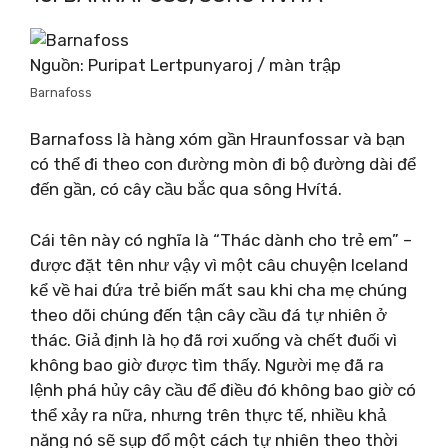
Nguồn: Puripat Lertpunyaroj / màn trập
Barnafoss
Barnafoss là hàng xóm gần Hraunfossar và bạn
có thể đi theo con đường mòn đi bộ đường dài để
đến gần, có cây cầu bắc qua sông Hvítá.
Cái tên này có nghĩa là “Thác dành cho trẻ em” –
được đặt tên như vậy vì một câu chuyện Iceland
kể về hai đứa trẻ biến mất sau khi cha mẹ chúng
theo dõi chúng đến tận cây cầu đá tự nhiên ở
thác. Giả định là họ đã rơi xuống và chết đuối vì
không bao giờ được tìm thấy. Người mẹ đã ra
lệnh phá hủy cây cầu để điều đó không bao giờ có
thể xảy ra nữa, nhưng trên thực tế, nhiều khả
năng nó sẽ sụp đổ một cách tự nhiên theo thời