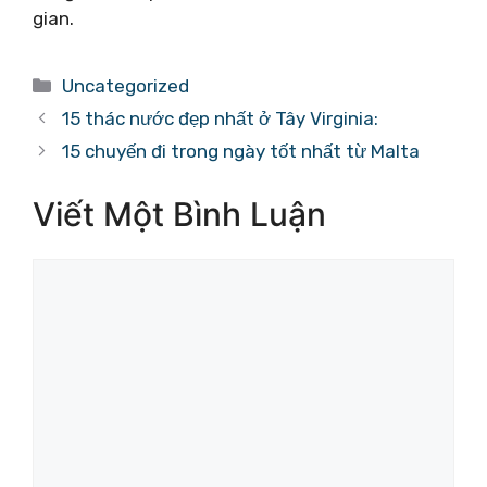
gian.
Danh
Uncategorized
mục
15 thác nước đẹp nhất ở Tây Virginia:
15 chuyến đi trong ngày tốt nhất từ ​​Malta
Viết Một Bình Luận
Bình
luận