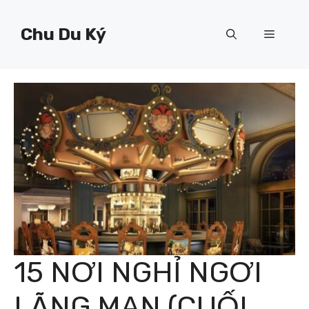
Chuyển
đến
Chu Du Ký
Menu
nội
dung
15 NƠI NGHỈ NGƠI
LÃNG MẠN (CUỐI