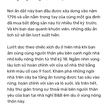
Nơi ẩn dật này ban đầu được xây dựng vào năm
1796 và vẫn nằm trong tay của cùng một gia đình
đã mua bất động sản này từ nhiều thế kỷ trước.
Và khi bạn dạo quanh khuôn viên, những dấu ấn
lịch sử sẽ lần lượt xuất hiện.
Lướt dọc theo chiếc xích đu ở hiên nhà khi bạn
ấm cúng cùng người thân yêu bên cạnh ngôi nhà
nhỏ kiểu nông thôn từ thế kỷ 18. Ngắm nhìn vọng
lâu lịch sử hoàn chỉnh với cửa sổ nhà thờ bằng
kính màu cổ cao 9 foot. Khám phá những ngôi
nhà trên cây ba tầng ấn tượng được tạc sâu vào
rừng, hoàn chỉnh với sàn và lò sưởi. Và trên hết,
hãy thư giãn trong sự thoải mái bên người thân
yêu của bạn tại nhà nghỉ B&B êm dịu ở vùng nông
thôn này.