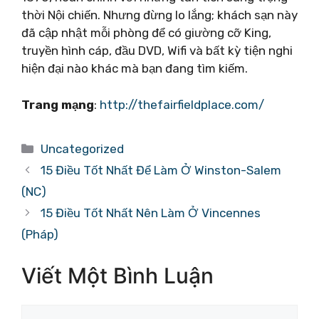
thời Nội chiến. Nhưng đừng lo lắng; khách sạn này
đã cập nhật mỗi phòng để có giường cỡ King,
truyền hình cáp, đầu DVD, Wifi và bất kỳ tiện nghi
hiện đại nào khác mà bạn đang tìm kiếm.
Trang mạng
:
http://thefairfieldplace.com/
Danh
Uncategorized
mục
15 Điều Tốt Nhất Để Làm Ở Winston-Salem
(NC)
15 Điều Tốt Nhất Nên Làm Ở Vincennes
(Pháp)
Viết Một Bình Luận
Bình