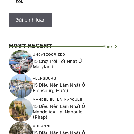
tôi.
MOST RECENT
More
UNCATEGORIZED
15 Chợ Trời Tốt Nhất Ở
Maryland
FLENSBURG
15 Điều Nên Làm Nhất Ở
Flensburg (Đức)
MANDELIEU-LA-NAPOULE
15 Điều Nên Làm Nhất Ở
Mandelieu-La-Napoule
(Pháp)
AUBAGNE
15 Điều Nên Làm Nhất Ở