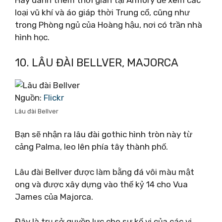
Hãy dành thêm thời gian tại Armory để xem các
loại vũ khí và áo giáp thời Trung cổ, cũng như
trong Phòng ngủ của Hoàng hậu, nơi có trần nhà
hình học.
10. LÂU ĐÀI BELLVER, MAJORCA
Nguồn:
Flickr
Lâu đài Bellver
Bạn sẽ nhận ra lâu đài gothic hình tròn này từ
cảng Palma, leo lên phía tây thành phố.
Lâu đài Bellver được làm bằng đá vôi màu mật
ong và được xây dựng vào thế kỷ 14 cho Vua
James của Majorca.
Đây là trụ sở quyền lực cho sự kế vị của các vị