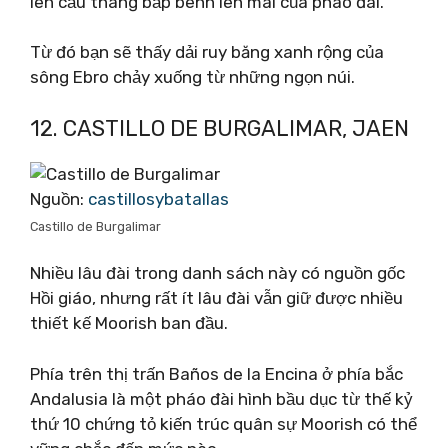
lên cầu thang bấp bênh lên mái của pháo đài.
Từ đó bạn sẽ thấy dải ruy băng xanh rộng của
sông Ebro chảy xuống từ những ngọn núi.
12. CASTILLO DE BURGALIMAR, JAEN
Nguồn:
castillosybatallas
Castillo de Burgalimar
Nhiều lâu đài trong danh sách này có nguồn gốc
Hồi giáo, nhưng rất ít lâu đài vẫn giữ được nhiều
thiết kế Moorish ban đầu.
Phía trên thị trấn Baños de la Encina ở phía bắc
Andalusia là một pháo đài hình bầu dục từ thế kỷ
thứ 10 chứng tỏ kiến ​​trúc quân sự Moorish có thể