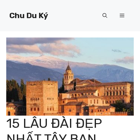
Chuyển
đến
Chu Du Ký
Menu
nội
dung
15 LÂU ĐÀI ĐẸP
NHẤT TÂY BAN