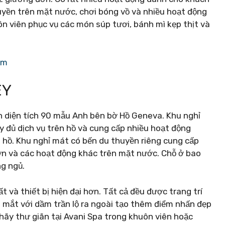
uyền trên mặt nước, chơi bóng vồ và nhiều hoạt động
n viên phục vụ các món súp tươi, bánh mì kẹp thịt và
om
EY
n diện tích 90 mẫu Anh bên bờ Hồ Geneva. Khu nghỉ
y đủ dịch vụ trên hồ và cung cấp nhiều hoạt động
 hồ. Khu nghỉ mát có bến du thuyền riêng cung cấp
ượn và các hoạt động khác trên mặt nước. Chỗ ở bao
g ngủ.
 và thiết bị hiện đại hơn. Tất cả đều được trang trí
ẹp mắt với dầm trần lộ ra ngoài tạo thêm điểm nhấn đẹp
ãy thư giãn tại Avani Spa trong khuôn viên hoặc