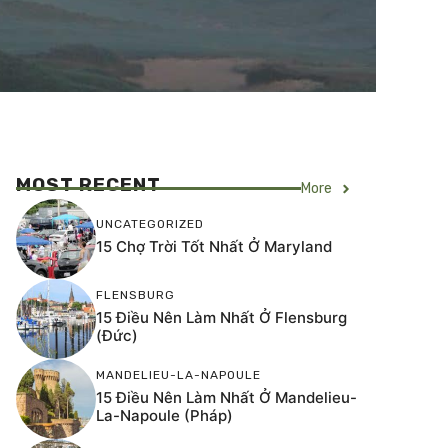
MOST RECENT
More
UNCATEGORIZED
15 Chợ Trời Tốt Nhất Ở Maryland
FLENSBURG
15 Điều Nên Làm Nhất Ở Flensburg
(Đức)
MANDELIEU-LA-NAPOULE
15 Điều Nên Làm Nhất Ở Mandelieu-
La-Napoule (Pháp)