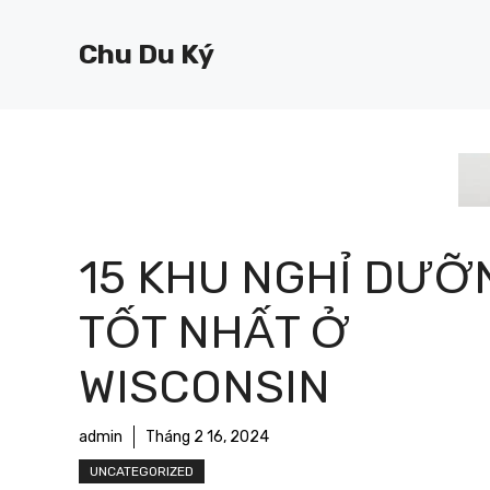
Chuyển
đến
Chu Du Ký
nội
dung
15 KHU NGHỈ DƯỠ
TỐT NHẤT Ở
WISCONSIN
admin
Tháng 2 16, 2024
UNCATEGORIZED