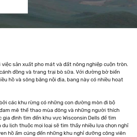
i việc sản xuất pho mát và đất nông nghiệp cuộn tròn.
ánh đồng và trang trại bò sữa. Với đường bờ biển
iều hồ và sông băng nội địa, bang này có nhiều hoạt
bởi các khu rừng có những con đường mòn đi bộ
ời đam mê thể thao mùa đông và những người thích
 gia đình tìm đến khu vực Wisconsin Dells để tìm
ch du lịch thuộc mọi loại sẽ tìm thấy nhiều lựa chọn nghỉ
 ven hồ ấm cúng đến những khu nghỉ dưỡng công viên