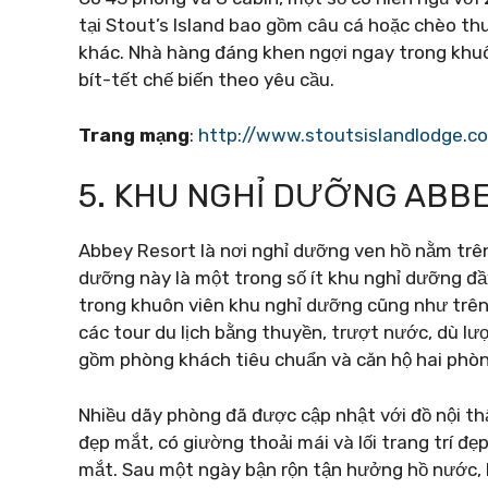
tại Stout’s Island bao gồm câu cá hoặc chèo th
khác. Nhà hàng đáng khen ngợi ngay trong khuô
bít-tết chế biến theo yêu cầu.
Trang mạng
:
http://www.stoutsislandlodge.c
5. KHU NGHỈ DƯỠNG ABB
Abbey Resort là nơi nghỉ dưỡng ven hồ nằm trê
dưỡng này là một trong số ít khu nghỉ dưỡng đầ
trong khuôn viên khu nghỉ dưỡng cũng như trên
các tour du lịch bằng thuyền, trượt nước, dù l
gồm phòng khách tiêu chuẩn và căn hộ hai phòn
Nhiều dãy phòng đã được cập nhật với đồ nội thất
đẹp mắt, có giường thoải mái và lối trang trí đ
mắt. Sau một ngày bận rộn tận hưởng hồ nước, h