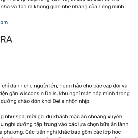
nhà và tạo ra không gian nhẹ nhàng của riêng mình.
com
ARA
 chỉ dành cho người lớn, hoàn hảo cho các cặp đôi và
 tiện gần Wisconsin Dells, khu nghỉ mát nép mình trong
dưỡng chào đón khỏi Dells nhộn nhịp.
ng như spa, mời gọi du khách mặc áo choàng xuyên
khu nghỉ dưỡng tập trung vào các lựa chọn bữa ăn lành
 phương. Các tiện nghi khác bao gồm các lớp học