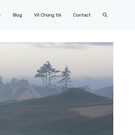
e
Blog
Về Chúng tôi
Contact