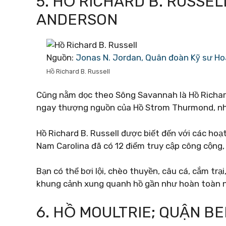
5. HỒ RICHARD B. RUSSEL
ANDERSON
Nguồn:
Jonas N. Jordan, Quân đoàn Kỹ sư Ho
Hồ Richard B. Russell
Cũng nằm dọc theo Sông Savannah là Hồ Richard B
ngay thượng nguồn của Hồ Strom Thurmond, nhưn
Hồ Richard B. Russell được biết đến với các hoạt 
Nam Carolina đã có 12 điểm truy cập công cộng,
Bạn có thể bơi lội, chèo thuyền, câu cá, cắm trại
khung cảnh xung quanh hồ gần như hoàn toàn n
6. HỒ MOULTRIE; QUẬN B