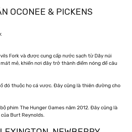
ẬN OCONEE & PICKENS
k
ils Fork và được cung cấp nước sạch từ Dãy núi
mát mẻ, khiến nơi đây trở thành điểm nóng để câu
 số đó thuộc họ cá vược. Đây cũng là thiên đường cho
g bộ phim The Hunger Games năm 2012. Đây cũng là
 của Burt Reynolds.
 LEXINGTON, NEWBERRY,