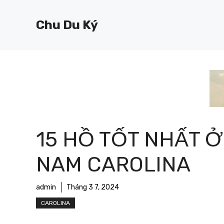
Chuyển
đến
Chu Du Ký
nội
dung
15 HỒ TỐT NHẤT Ở
NAM CAROLINA
admin
Tháng 3 7, 2024
CAROLINA