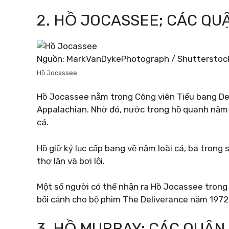
2. HỒ JOCASSEE; CÁC QU
Nguồn: MarkVanDykePhotograph / Shutterstoc
Hồ Jocassee
Hồ Jocassee nằm trong Công viên Tiểu bang Dev
Appalachian. Nhờ đó, nước trong hồ quanh năm 
cá.
Hồ giữ kỷ lục cấp bang về năm loài cá, ba trong
thợ lặn và bơi lội.
Một số người có thể nhận ra Hồ Jocassee tron
bối cảnh cho bộ phim The Deliverance năm 1972
3. HỒ MURRAY; CÁC QUẬN