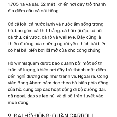
1.705 ha và sâu 52 mét, khiến nơi đây trở thành
địa điểm câu cá nổi tiếng.
Có cả loài cá nước lạnh và nước ấm sống trong
hồ, bao gồm cá thịt trắng, cá hồi nội địa, cá hồi,
cá thu, cá vược, cá rô và walleye. Đây cũng là
thiên đường của những người yêu thích bãi biển,
có hai bãi biển bơi lội mở cửa cho công chúng.
Hồ Winnisquam được bao quanh bởi một số thị
trấn số lượng, khiến nơi đây trở thành một điểm
đến nghỉ dưỡng đẹp như tranh vẽ. Ngoài ra, Công
viên Bang Ahern nằm dọc theo bờ biển phía đông
của hồ, cung cấp các hoạt động đi bộ đường dài,
dã ngoại, đạp xe leo núi và đi bộ trên tuyết vào
mùa đông.
9. ĐẠI HỒ ĐÔNG; QUẬN CARROLL