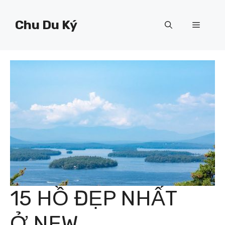
Chuyển
đến
Chu Du Ký
Menu
nội
dung
15 HỒ ĐẸP NHẤT
Ở NEW