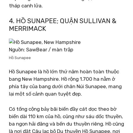
tháp canh lửa.
4. HỒ SUNAPEE; QUẬN SULLIVAN &
MERRIMACK
Nguồn: SawBear / màn trập
Hồ Sunapee
Hồ Sunapee là hồ lớn thứ năm hoàn toàn thuộc
bang New Hampshire. Hồ rộng 1.700 ha nằm ở
phía tây của bang dưới chân Núi Sunapee, mang
lại một số cảnh quan tuyệt đẹp.
Có tổng cộng bảy bãi biển đầy cát dọc theo bờ
biển dài 110 km của hồ, cũng như sáu dốc thuyền,
ba ngọn hải đăng và bến du thuyền riêng. Hồ cũng
là nơi đặt Câu lạc bộ Du thuyền Hồ Sunapee, nơi