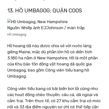
13. HỒ UMBAGOG; QUẬN COOS
Nguồn: Nhiếp ảnh EJJohnson / màn trập
Hồ Umbagog
Hồ hoang dã này được chia sẻ với nước láng
giềng Maine, mặc dù phần lớn hồ có diện tích
3.180 ha nằm ở New Hampshire. Hồ là một phần
của Khu bảo tồn động vật hoang dã quốc gia
Umbagog, bao gồm Công viên tiểu bang hồ
Umbagog.
Công viên tiểu bang có bãi biển bơi lội cũng như
các hoạt động chèo thuyền, câu cá, dã ngoại và
cắm trại. Trên thực tế, có 27 khu cắm trại có móc
nối và 33 địa điểm nguyên sơ chỉ có thể tiếp cận