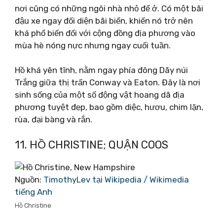
nơi cũng có những ngôi nhà nhỏ để ở. Có một bãi
đậu xe ngay đối diện bãi biển, khiến nó trở nên
khá phổ biến đối với cộng đồng địa phương vào
mùa hè nóng nực nhưng ngay cuối tuần.
Hồ khá yên tĩnh, nằm ngay phía đông Dãy núi
Trắng giữa thị trấn Conway và Eaton. Đây là nơi
sinh sống của một số động vật hoang dã địa
phương tuyệt đẹp, bao gồm diệc, hươu, chim lặn,
rùa, đại bàng và rắn.
11. HỒ CHRISTINE; QUẬN COOS
Nguồn:
TimothyLev tại Wikipedia / Wikimedia
tiếng Anh
Hồ Christine