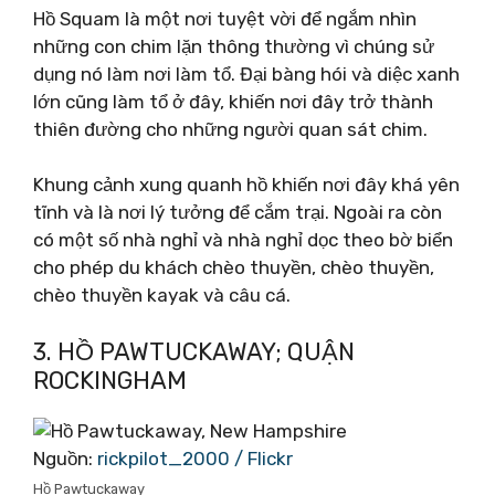
Hồ Squam là một nơi tuyệt vời để ngắm nhìn
những con chim lặn thông thường vì chúng sử
dụng nó làm nơi làm tổ. Đại bàng hói và diệc xanh
lớn cũng làm tổ ở đây, khiến nơi đây trở thành
thiên đường cho những người quan sát chim.
Khung cảnh xung quanh hồ khiến nơi đây khá yên
tĩnh và là nơi lý tưởng để cắm trại. Ngoài ra còn
có một số nhà nghỉ và nhà nghỉ dọc theo bờ biển
cho phép du khách chèo thuyền, chèo thuyền,
chèo thuyền kayak và câu cá.
3. HỒ PAWTUCKAWAY; QUẬN
ROCKINGHAM
Nguồn:
rickpilot_2000 / Flickr
Hồ Pawtuckaway