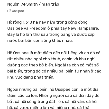
Nguồn: AFSmith / màn trập
Hồ Ossipee
Hồ rộng 1.318 ha này nằm trong cộng đồng
Ossipee và Freedom ở phía tây New Hampshire.
Đây là hồ lớn thứ sáu trong bang và được cấp
nước bởi bốn con sông khác nhau.
Hồ Ossipee là một điểm đến nổi tiếng và do đó có
rất nhiều nhà nghỉ cho thuê, cabin và khu nghỉ
dưỡng dọc theo bờ biển. Ngoài ra còn có một số
bãi biển, trong đó có nhiều bãi biển tư nhân ở các
khu vực đang phát triển.
Ngoài những bãi biển, hồ Ossipee còn là một địa
điểm câu cá lớn. Những người câu cá đến đây để
bắt cá hồi sống trong đất liền, cá hồi vân, cá hồi
hồ, cá vược miệng lớn và miệng nhỏ, cá thái