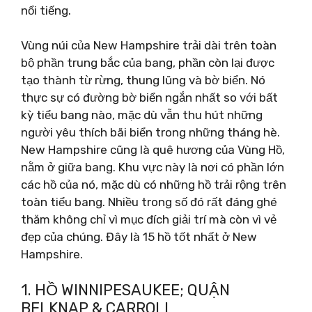
nổi tiếng.
Vùng núi của New Hampshire trải dài trên toàn
bộ phần trung bắc của bang, phần còn lại được
tạo thành từ rừng, thung lũng và bờ biển. Nó
thực sự có đường bờ biển ngắn nhất so với bất
kỳ tiểu bang nào, mặc dù vẫn thu hút những
người yêu thích bãi biển trong những tháng hè.
New Hampshire cũng là quê hương của Vùng Hồ,
nằm ở giữa bang. Khu vực này là nơi có phần lớn
các hồ của nó, mặc dù có những hồ trải rộng trên
toàn tiểu bang. Nhiều trong số đó rất đáng ghé
thăm không chỉ vì mục đích giải trí mà còn vì vẻ
đẹp của chúng. Đây là 15 hồ tốt nhất ở New
Hampshire.
1. HỒ WINNIPESAUKEE; QUẬN
BELKNAP & CARROLL