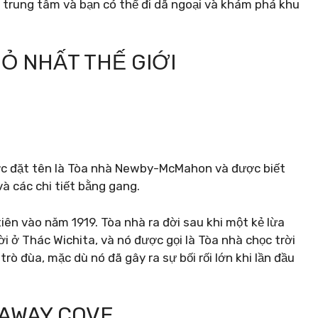
 trung tâm và bạn có thể đi dã ngoại và khám phá khu
HỎ NHẤT THẾ GIỚI
ược đặt tên là Tòa nhà Newby-McMahon và được biết
à các chi tiết bằng gang.
iên vào năm 1919. Tòa nhà ra đời sau khi một kẻ lừa
i ở Thác Wichita, và nó được gọi là Tòa nhà chọc trời
rò đùa, mặc dù nó đã gây ra sự bối rối lớn khi lần đầu
TAWAY COVE