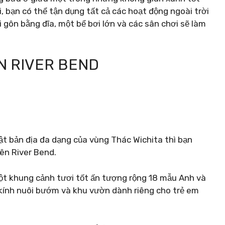
i, bạn có thể tận dụng tất cả các hoạt động ngoài trời
gôn bằng đĩa, một bể bơi lớn và các sân chơi sẽ làm
ÊN RIVER BEND
ật bản địa đa dạng của vùng Thác Wichita thì bạn
ên River Bend.
một khung cảnh tươi tốt ấn tượng rộng 18 mẫu Anh và
 kính nuôi bướm và khu vườn dành riêng cho trẻ em