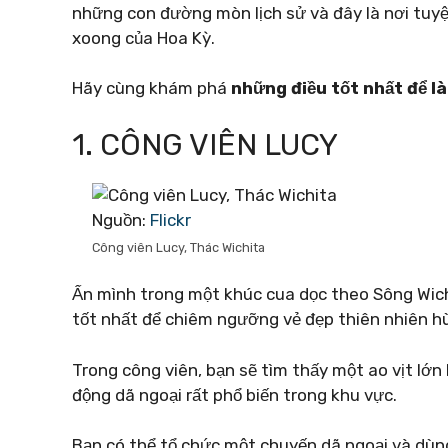
những con đường mòn lịch sử và đây là nơi tuy
xoong của Hoa Kỳ.
Hãy cùng khám phá
những điều tốt nhất để l
1. CÔNG VIÊN LUCY
Nguồn:
Flickr
Công viên Lucy, Thác Wichita
Ẩn mình trong một khúc cua dọc theo Sông Wich
tốt nhất để chiêm ngưỡng vẻ đẹp thiên nhiên hù
Trong công viên, bạn sẽ tìm thấy một ao vịt lớn
động dã ngoại rất phổ biến trong khu vực.
Bạn có thể tổ chức một chuyến dã ngoại và dùn