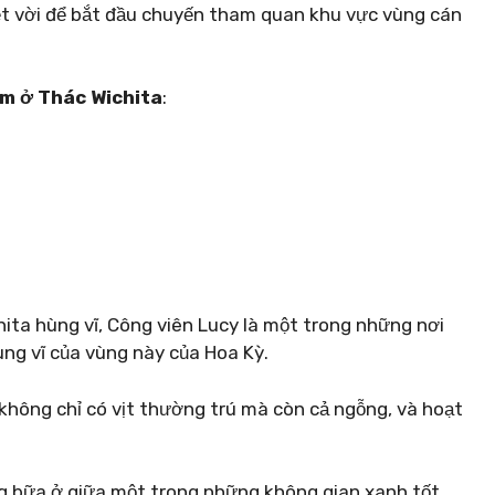
ệt vời để bắt đầu chuyến tham quan khu vực vùng cán
àm ở Thác Wichita
:
ita hùng vĩ, Công viên Lucy là một trong những nơi
ng vĩ của vùng này của Hoa Kỳ.
 không chỉ có vịt thường trú mà còn cả ngỗng, và hoạt
g bữa ở giữa một trong những không gian xanh tốt