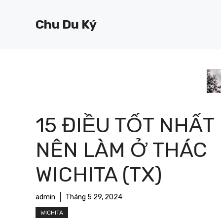
Chuyển
đến
Chu Du Ký
nội
dung
15 ĐIỀU TỐT NHẤT
NÊN LÀM Ở THÁC
WICHITA (TX)
admin
Tháng 5 29, 2024
WICHITA