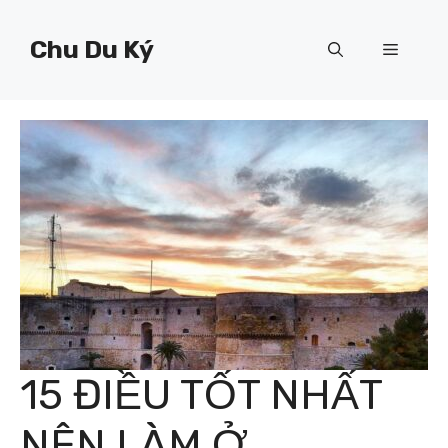
Chuyển
đến
Chu Du Ký
Menu
nội
dung
15 ĐIỀU TỐT NHẤT
NÊN LÀM Ở