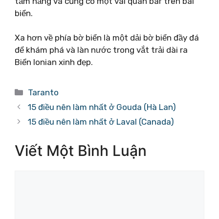
tắm nắng và cũng có một vài quán bar trên bãi
biển.
Xa hơn về phía bờ biển là một dải bờ biển đầy đá
để khám phá và làn nước trong vắt trải dài ra
Biển Ionian xinh đẹp.
Danh
Taranto
mục
15 điều nên làm nhất ở Gouda (Hà Lan)
15 điều nên làm nhất ở Laval (Canada)
Viết Một Bình Luận
Bình
luận