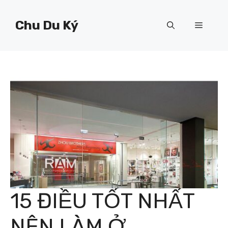
Chuyển
đến
Chu Du Ký
Menu
nội
dung
15 ĐIỀU TỐT NHẤT
NÊN LÀM Ở