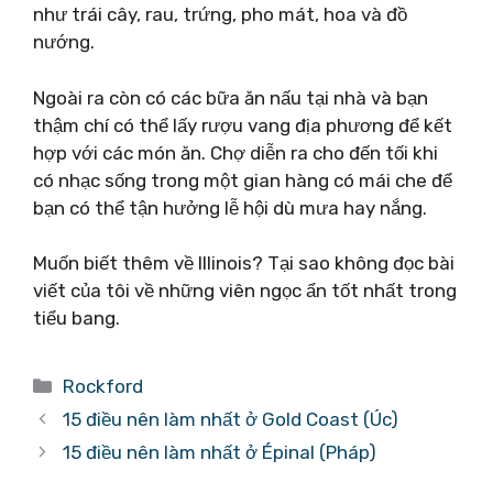
như trái cây, rau, trứng, pho mát, hoa và đồ
nướng.
Ngoài ra còn có các bữa ăn nấu tại nhà và bạn
thậm chí có thể lấy rượu vang địa phương để kết
hợp với các món ăn. Chợ diễn ra cho đến tối khi
có nhạc sống trong một gian hàng có mái che để
bạn có thể tận hưởng lễ hội dù mưa hay nắng.
Muốn biết thêm về Illinois? Tại sao không đọc bài
viết của tôi về những viên ngọc ẩn tốt nhất trong
tiểu bang.
Danh
Rockford
mục
15 điều nên làm nhất ở Gold Coast (Úc)
15 điều nên làm nhất ở Épinal (Pháp)