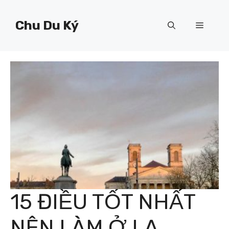
Chuyển
đến
Chu Du Ký
Menu
nội
dung
15 ĐIỀU TỐT NHẤT
NÊN LÀM Ở LA