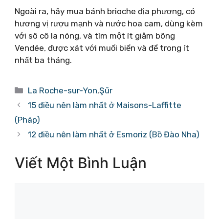
Ngoài ra, hãy mua bánh brioche địa phương, có
hương vị rượu mạnh và nước hoa cam, dùng kèm
với sô cô la nóng, và tìm một ít giăm bông
Vendée, được xát với muối biển và để trong ít
nhất ba tháng.
Danh
La Roche-sur-Yon
,
Şūr
mục
15 điều nên làm nhất ở Maisons-Laffitte
(Pháp)
12 điều nên làm nhất ở Esmoriz (Bồ Đào Nha)
Viết Một Bình Luận
Bình
luận