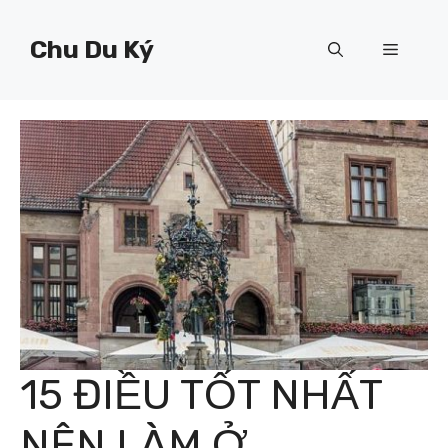
Chuyển
đến
Chu Du Ký
Menu
nội
dung
15 ĐIỀU TỐT NHẤT
NÊN LÀM Ở