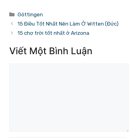
Danh
Göttingen
mục
15 Điều Tốt Nhất Nên Làm Ở Witten (Đức)
15 chợ trời tốt nhất ở Arizona
Viết Một Bình Luận
Bình
luận