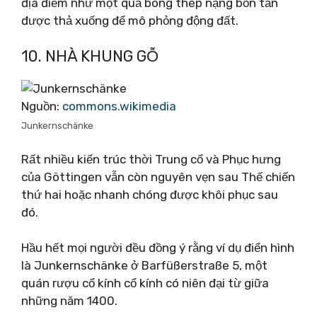
địa điểm như một quả bóng thép nặng bốn tấn
được thả xuống để mô phỏng động đất.
10. NHÀ KHUNG GỖ
Nguồn:
commons.wikimedia
Junkernschänke
Rất nhiều kiến ​​trúc thời Trung cổ và Phục hưng
của Göttingen vẫn còn nguyên vẹn sau Thế chiến
thứ hai hoặc nhanh chóng được khôi phục sau
đó.
Hầu hết mọi người đều đồng ý rằng ví dụ điển hình
là Junkernschänke ở Barfüßerstraße 5, một
quán rượu cổ kính cổ kính có niên đại từ giữa
những năm 1400.