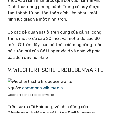
thúc vào năm Bismarck qua đời vào năm 1898.
Dinh thự mang phong cách Trung cổ này được
tạo thành từ hai tòa tháp dính liền nhau, một
hình lục giác và một hình tròn.
Có các bệ quan sát ở trên cùng của cả hai công
trình, một ở độ cao 20 mét và một ở độ cao 30
mét. Ở trên đây, bạn có thể chiêm ngưỡng toàn
bộ sườn núi của Göttinger Wald và nhìn về phía
bắc đến dãy núi Harz.
9. WIECHERT’SCHE ERDBEBENWARTE
Nguồn:
commons.wikimedia
Wiechert’sche Erdbebenwarte
Trên sườn đồi Hainberg về phía đông của
Göttingen là viện địa vật lý do Emil Wiechert