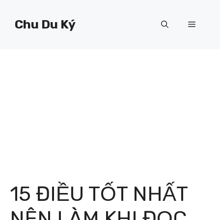
Chuyển
đến
Chu Du Ký
Menu
nội
dung
15 ĐIỀU TỐT NHẤT
NÊN LÀM KHI ĐỌC