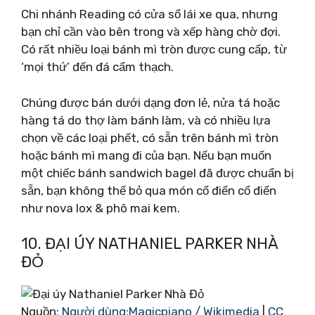
Chi nhánh Reading có cửa sổ lái xe qua, nhưng
bạn chỉ cần vào bên trong và xếp hàng chờ đợi.
Có rất nhiều loại bánh mì tròn được cung cấp, từ
‘mọi thứ’ đến đá cẩm thạch.
Chúng được bán dưới dạng đơn lẻ, nửa tá hoặc
hàng tá do thợ làm bánh làm, và có nhiều lựa
chọn về các loại phết, có sẵn trên bánh mì tròn
hoặc bánh mì mang đi của bạn. Nếu bạn muốn
một chiếc bánh sandwich bagel đã được chuẩn bị
sẵn, bạn không thể bỏ qua món cổ điển cổ điển
như nova lox & phô mai kem.
10. ĐẠI ÚY NATHANIEL PARKER NHÀ
ĐỎ
Nguồn:
Người dùng:Magicpiano / Wikimedia
|
CC