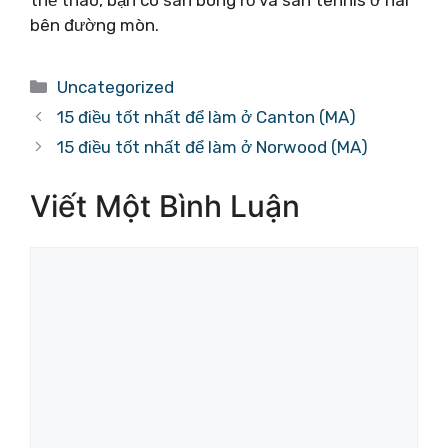
thể thao, bạn có sân bóng rổ và sân tennis ở hai
bên đường mòn.
Danh
Uncategorized
mục
15 điều tốt nhất để làm ở Canton (MA)
15 điều tốt nhất để làm ở Norwood (MA)
Viết Một Bình Luận
Bình
luận