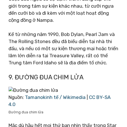
giới trong tám sự kiện khác nhau, từ cưỡi ngựa
đến cưỡi bò và đi kèm với một loạt hoạt động
cộng đồng ở Nampa.
Kể từ những năm 1990, Bob Dylan, Pearl Jam và
The Rolling Stones đều đã biểu diễn tại nhà thi
đấu, và nếu có một sự kiện thương mại hoặc triển
lãm lớn diễn ra tại Treasure Valley, rất có thể
Trung tâm Ford Idaho sẽ là địa điểm tổ chức.
9. ĐƯỜNG ĐUA CHIM LỬA
Nguồn:
Tamanokinh tế / Wikimedia
|
CC BY-SA
4.0
Đường đua chim lửa
Mặc dù hầu hết mọi thứ bạn nhìn thấy trong Star