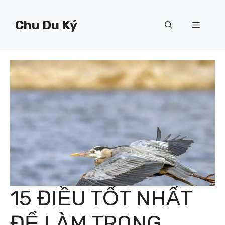
Chuyển
đến
Chu Du Ký
Menu
nội
dung
15 ĐIỀU TỐT NHẤT
ĐỂ LÀM TRONG