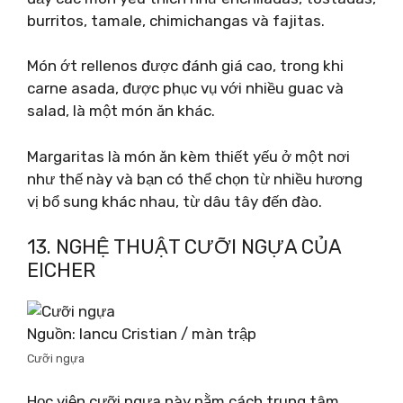
burritos, tamale, chimichangas và fajitas.
Món ớt rellenos được đánh giá cao, trong khi
carne asada, được phục vụ với nhiều guac và
salad, là một món ăn khác.
Margaritas là món ăn kèm thiết yếu ở một nơi
như thế này và bạn có thể chọn từ nhiều hương
vị bổ sung khác nhau, từ dâu tây đến đào.
13. NGHỆ THUẬT CƯỠI NGỰA CỦA
EICHER
Nguồn: Iancu Cristian / màn trập
Cưỡi ngựa
Học viện cưỡi ngựa này nằm cách trung tâm