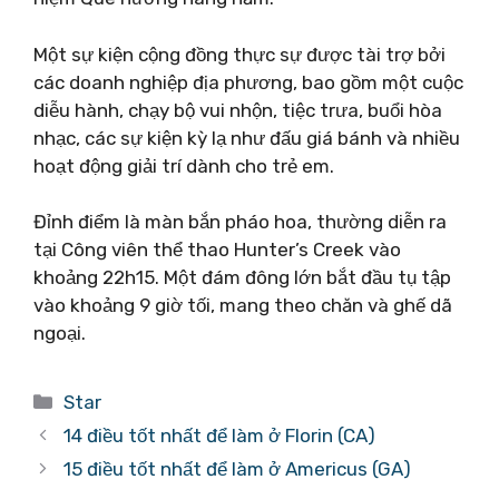
Một sự kiện cộng đồng thực sự được tài trợ bởi
các doanh nghiệp địa phương, bao gồm một cuộc
diễu hành, chạy bộ vui nhộn, tiệc trưa, buổi hòa
nhạc, các sự kiện kỳ ​​lạ như đấu giá bánh và nhiều
hoạt động giải trí dành cho trẻ em.
Đỉnh điểm là màn bắn pháo hoa, thường diễn ra
tại Công viên thể thao Hunter’s Creek vào
khoảng 22h15. Một đám đông lớn bắt đầu tụ tập
vào khoảng 9 giờ tối, mang theo chăn và ghế dã
ngoại.
Danh
Star
mục
14 điều tốt nhất để làm ở Florin (CA)
15 điều tốt nhất để làm ở Americus (GA)