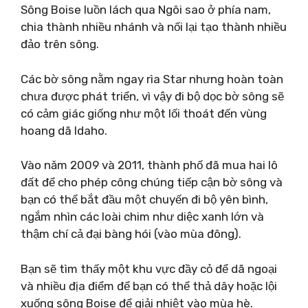
Sông Boise luồn lách qua Ngôi sao ở phía nam,
chia thành nhiều nhánh và nối lại tạo thành nhiều
đảo trên sông.
Các bờ sông nằm ngay rìa Star nhưng hoàn toàn
chưa được phát triển, vì vậy đi bộ dọc bờ sông sẽ
có cảm giác giống như một lối thoát đến vùng
hoang dã Idaho.
Vào năm 2009 và 2011, thành phố đã mua hai lô
đất để cho phép công chúng tiếp cận bờ sông và
bạn có thể bắt đầu một chuyến đi bộ yên bình,
ngắm nhìn các loài chim như diệc xanh lớn và
thậm chí cả đại bàng hói (vào mùa đông).
Bạn sẽ tìm thấy một khu vực đầy cỏ để dã ngoại
và nhiều địa điểm để bạn có thể thả dây hoặc lội
xuống sông Boise để giải nhiệt vào mùa hè.