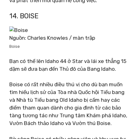
và phát triển mối quan hệ công việc.
14. BOISE
Nguồn: Charles Knowles / màn trập
Boise
Bạn có thể lên Idaho 44 ở Star và lái xe thẳng 15
dặm sẽ đưa bạn đến Thủ đô của Bang Idaho.
Boise có rất nhiều điều thú vị cho dù bạn muốn
tìm hiểu lịch sử của Tòa nhà Quốc hội Tiểu bang
và Nhà tù Tiểu bang Old Idaho bị cấm hay các
điểm tham quan dành cho gia đình từ các bảo
tàng tương tác như Trung tâm Khám phá Idaho,
Vườn Bách thảo Idaho và Vườn thú Boise.
Bờ sông Boise có nhiều công viên và khu vực tự