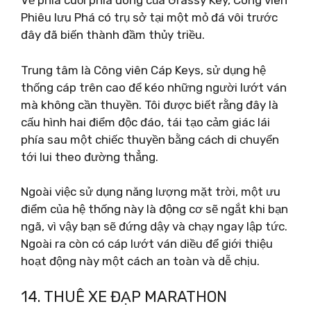
Về phía cuối phía đông của Grassy Key, Công viên
Phiêu lưu Phá có trụ sở tại một mỏ đá vôi trước
đây đã biến thành đầm thủy triều.
Trung tâm là Công viên Cáp Keys, sử dụng hệ
thống cáp trên cao để kéo những người lướt ván
mà không cần thuyền. Tôi được biết rằng đây là
cấu hình hai điểm độc đáo, tái tạo cảm giác lái
phía sau một chiếc thuyền bằng cách di chuyển
tới lui theo đường thẳng.
Ngoài việc sử dụng năng lượng mặt trời, một ưu
điểm của hệ thống này là động cơ sẽ ngắt khi bạn
ngã, vì vậy bạn sẽ đứng dậy và chạy ngay lập tức.
Ngoài ra còn có cáp lướt ván diều để giới thiệu
hoạt động này một cách an toàn và dễ chịu.
14. THUÊ XE ĐẠP MARATHON