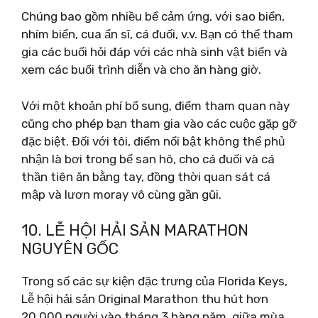
Chúng bao gồm nhiều bể cảm ứng, với sao biển,
nhím biển, cua ẩn sĩ, cá đuối, v.v. Bạn có thể tham
gia các buổi hỏi đáp với các nhà sinh vật biển và
xem các buổi trình diễn và cho ăn hàng giờ.
Với một khoản phí bổ sung, điểm tham quan này
cũng cho phép bạn tham gia vào các cuộc gặp gỡ
đặc biệt. Đối với tôi, điểm nổi bật không thể phủ
nhận là bơi trong bể san hô, cho cá đuối và cá
thần tiên ăn bằng tay, đồng thời quan sát cá
mập và lươn moray vô cùng gần gũi.
10. LỄ HỘI HẢI SẢN MARATHON
NGUYÊN GỐC
Trong số các sự kiện đặc trưng của Florida Keys,
Lễ hội hải sản Original Marathon thu hút hơn
20.000 người vào tháng 3 hàng năm, giữa mùa