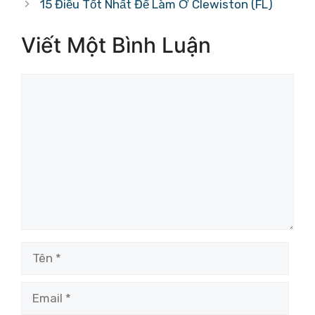
15 Điều Tốt Nhất Để Làm Ở Clewiston (FL)
Viết Một Bình Luận
Bình
luận
Tên
Email