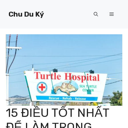
Chuyển
đến
Chu Du Ký
Menu
nội
dung
15 ĐIỀU TỐT NHẤT
ĐỂ LÀM TRONG