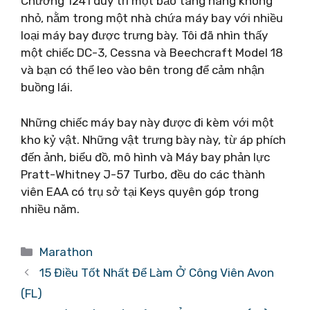
Chương 1241 duy trì một bảo tàng hàng không
nhỏ, nằm trong một nhà chứa máy bay với nhiều
loại máy bay được trưng bày. Tôi đã nhìn thấy
một chiếc DC-3, Cessna và Beechcraft Model 18
và bạn có thể leo vào bên trong để cảm nhận
buồng lái.
Những chiếc máy bay này được đi kèm với một
kho kỷ vật. Những vật trưng bày này, từ áp phích
đến ảnh, biểu đồ, mô hình và Máy bay phản lực
Pratt-Whitney J-57 Turbo, đều do các thành
viên EAA có trụ sở tại Keys quyên góp trong
nhiều năm.
Danh
Marathon
mục
15 Điều Tốt Nhất Để Làm Ở Công Viên Avon
(FL)