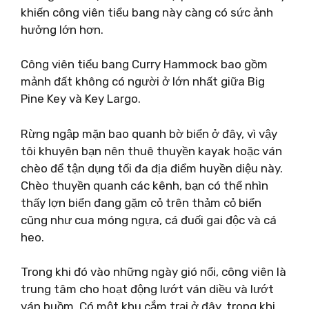
khiến công viên tiểu bang này càng có sức ảnh
hưởng lớn hơn.
Công viên tiểu bang Curry Hammock bao gồm
mảnh đất không có người ở lớn nhất giữa Big
Pine Key và Key Largo.
Rừng ngập mặn bao quanh bờ biển ở đây, vì vậy
tôi khuyên bạn nên thuê thuyền kayak hoặc ván
chèo để tận dụng tối đa địa điểm huyền diệu này.
Chèo thuyền quanh các kênh, bạn có thể nhìn
thấy lợn biển đang gặm cỏ trên thảm cỏ biển
cũng như cua móng ngựa, cá đuối gai độc và cá
heo.
Trong khi đó vào những ngày gió nổi, công viên là
trung tâm cho hoạt động lướt ván diều và lướt
ván buồm. Có một khu cắm trại ở đây, trong khi