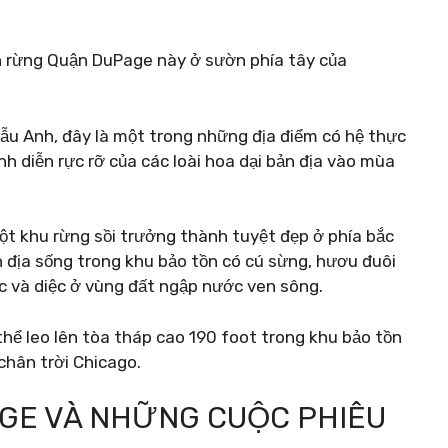
 rừng Quận DuPage này ở sườn phía tây của
mẫu Anh, đây là một trong những địa điểm có hệ thực
h diễn rực rỡ của các loài hoa dại bản địa vào mùa
t khu rừng sồi trưởng thành tuyệt đẹp ở phía bắc
 địa sống trong khu bảo tồn có cú sừng, hươu đuôi
ệc và diệc ở vùng đất ngập nước ven sông.
thể leo lên tòa tháp cao 190 foot trong khu bảo tồn
hân trời Chicago.
ORGE VÀ NHỮNG CUỘC PHIÊU