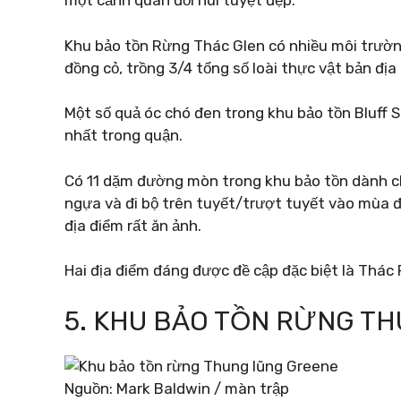
một cảnh quan đồi núi tuyệt đẹp.
Khu bảo tồn Rừng Thác Glen có nhiều môi trườn
đồng cỏ, trồng 3/4 tổng số loài thực vật bản đị
Một số quả óc chó đen trong khu bảo tồn Bluff S
nhất trong quận.
Có 11 dặm đường mòn trong khu bảo tồn dành cho
ngựa và đi bộ trên tuyết/trượt tuyết vào mùa 
địa điểm rất ăn ảnh.
Hai địa điểm đáng được đề cập đặc biệt là Thác 
5. KHU BẢO TỒN RỪNG T
Nguồn: Mark Baldwin / màn trập