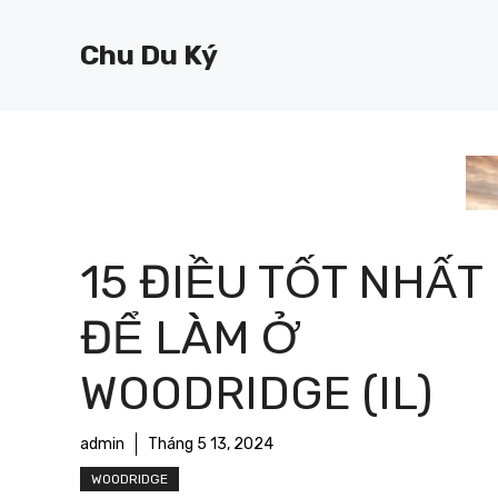
Chuyển
đến
Chu Du Ký
nội
dung
15 ĐIỀU TỐT NHẤT
ĐỂ LÀM Ở
WOODRIDGE (IL)
admin
Tháng 5 13, 2024
WOODRIDGE