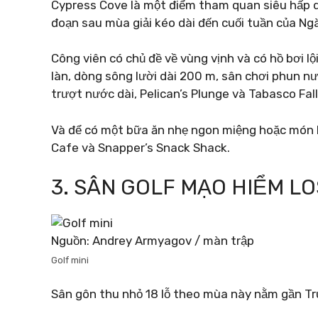
Cypress Cove là một điểm tham quan siêu hấp dẫ
đoạn sau mùa giải kéo dài đến cuối tuần của Ng
Công viên có chủ đề về vùng vịnh và có hồ bơi lộ
làn, dòng sông lười dài 200 m, sân chơi phun nư
trượt nước dài, Pelican’s Plunge và Tabasco Fall
Và để có một bữa ăn nhẹ ngon miệng hoặc món
Cafe và Snapper’s Snack Shack.
3. SÂN GOLF MẠO HIỂM L
Nguồn: Andrey Armyagov / màn trập
Golf mini
Sân gôn thu nhỏ 18 lỗ theo mùa này nằm gần T