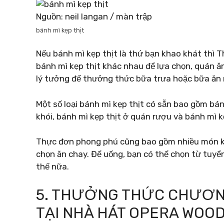
Nguồn: neil langan / màn trập
bánh mì kẹp thịt
Nếu bánh mì kẹp thịt là thứ bạn khao khát thì T
bánh mì kẹp thịt khác nhau để lựa chọn, quán ă
lý tưởng để thưởng thức bữa trưa hoặc bữa ăn
Một số loại bánh mì kẹp thịt có sẵn bao gồm bán
khói, bánh mì kẹp thịt ở quán rượu và bánh mì 
Thực đơn phong phú cũng bao gồm nhiều món kha
chọn ăn chay. Để uống, bạn có thể chọn từ tuyển 
thế nữa.
5. THƯỞNG THỨC CHƯƠNG 
TẠI NHÀ HÁT OPERA WOO