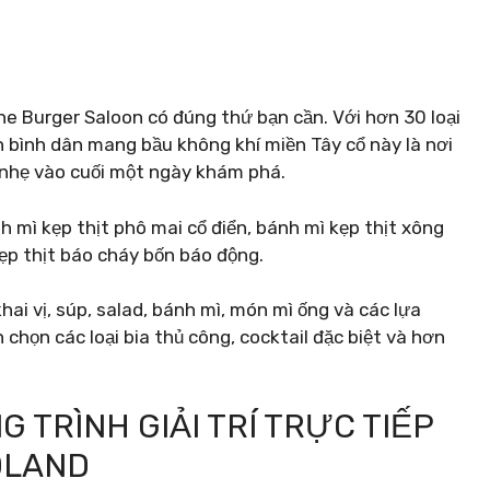
he Burger Saloon có đúng thứ bạn cần. Với hơn 30 loại
n bình dân mang bầu không khí miền Tây cổ này là nơi
 nhẹ vào cuối một ngày khám phá.
h mì kẹp thịt phô mai cổ điển, bánh mì kẹp thịt xông
kẹp thịt báo cháy bốn báo động.
i vị, súp, salad, bánh mì, món mì ống và các lựa
chọn các loại bia thủ công, cocktail đặc biệt và hơn
TRÌNH GIẢI TRÍ TRỰC TIẾP
DLAND