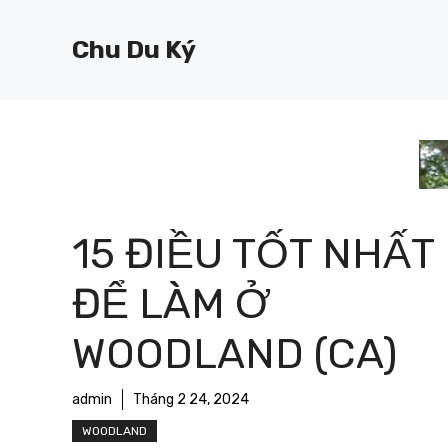
Chuyển
đến
Chu Du Ký
nội
dung
15 ĐIỀU TỐT NHẤT
ĐỂ LÀM Ở
WOODLAND (CA)
admin
Tháng 2 24, 2024
WOODLAND