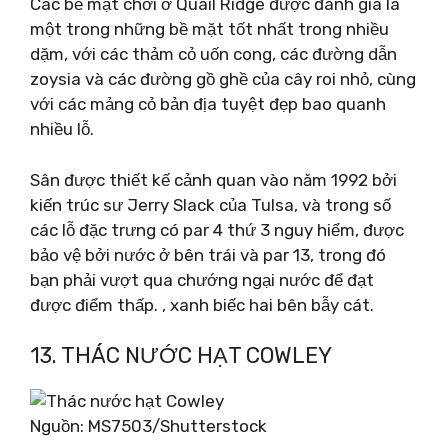
Các bề mặt chơi ở Quail Ridge được đánh giá là
một trong những bề mặt tốt nhất trong nhiều
dặm, với các thảm cỏ uốn cong, các đường dẫn
zoysia và các đường gồ ghề của cây roi nhỏ, cùng
với các mảng cỏ bản địa tuyệt đẹp bao quanh
nhiều lỗ.
Sân được thiết kế cảnh quan vào năm 1992 bởi
kiến ​​trúc sư Jerry Slack của Tulsa, và trong số
các lỗ đặc trưng có par 4 thứ 3 nguy hiểm, được
bảo vệ bởi nước ở bên trái và par 13, trong đó
bạn phải vượt qua chướng ngại nước để đạt
được điểm thấp. , xanh biếc hai bên bẫy cát.
13. THÁC NƯỚC HẠT COWLEY
Nguồn: MS7503/Shutterstock