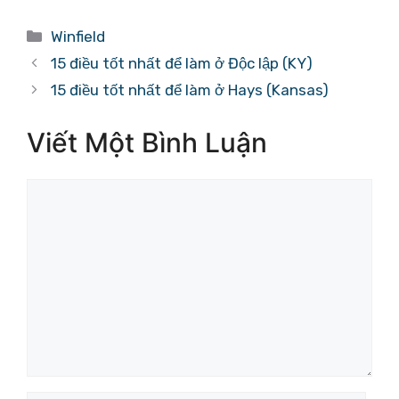
Danh
Winfield
mục
15 điều tốt nhất để làm ở Độc lập (KY)
15 điều tốt nhất để làm ở Hays (Kansas)
Viết Một Bình Luận
Bình
luận