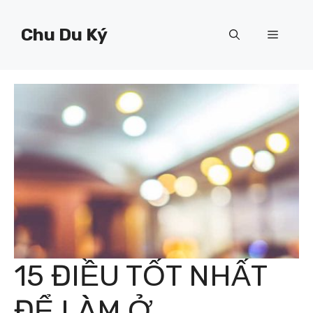
Chuyển
đến
Chu Du Ký
Menu
nội
dung
15 ĐIỀU TỐT NHẤT
ĐỂ LÀM Ở