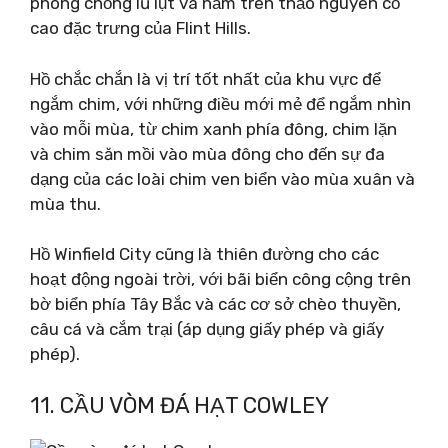
phòng chống lũ lụt và nằm trên thảo nguyên cỏ
cao đặc trưng của Flint Hills.
Hồ chắc chắn là vị trí tốt nhất của khu vực để
ngắm chim, với những điều mới mẻ để ngắm nhìn
vào mỗi mùa, từ chim xanh phía đông, chim lặn
và chim săn mồi vào mùa đông cho đến sự đa
dạng của các loài chim ven biển vào mùa xuân và
mùa thu.
Hồ Winfield City cũng là thiên đường cho các
hoạt động ngoài trời, với bãi biển công cộng trên
bờ biển phía Tây Bắc và các cơ sở chèo thuyền,
câu cá và cắm trại (áp dụng giấy phép và giấy
phép).
11. CẦU VÒM ĐÁ HẠT COWLEY