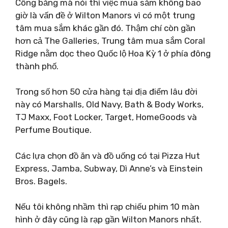
Công bằng mà nói thì việc mua sắm không bao
giờ là vấn đề ở Wilton Manors vì có một trung
tâm mua sắm khác gần đó. Thậm chí còn gần
hơn cả The Galleries, Trung tâm mua sắm Coral
Ridge nằm dọc theo Quốc lộ Hoa Kỳ 1 ở phía đông
thành phố.
Trong số hơn 50 cửa hàng tại địa điểm lâu đời
này có Marshalls, Old Navy, Bath & Body Works,
TJ Maxx, Foot Locker, Target, HomeGoods và
Perfume Boutique.
Các lựa chọn đồ ăn và đồ uống có tại Pizza Hut
Express, Jamba, Subway, Dì Anne’s và Einstein
Bros. Bagels.
Nếu tôi không nhầm thì rạp chiếu phim 10 màn
hình ở đây cũng là rạp gần Wilton Manors nhất.