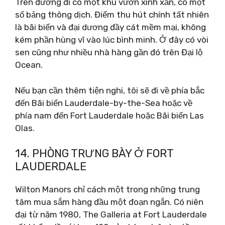
Trên đường đi có một khu vườn xinh xắn, có một
số bảng thông dịch. Điểm thu hút chính tất nhiên
là bãi biển và đại dương đầy cát mềm mại, không
kém phần hùng vĩ vào lúc bình minh. Ở đây có vòi
sen cũng như nhiều nhà hàng gần đó trên Đại lộ
Ocean.
Nếu bạn cần thêm tiện nghi, tôi sẽ đi về phía bắc
đến Bãi biển Lauderdale-by-the-Sea hoặc về
phía nam đến Fort Lauderdale hoặc Bãi biển Las
Olas.
14. PHÒNG TRƯNG BÀY Ở FORT
LAUDERDALE
Wilton Manors chỉ cách một trong những trung
tâm mua sắm hàng đầu một đoạn ngắn. Có niên
đại từ năm 1980, The Galleria at Fort Lauderdale