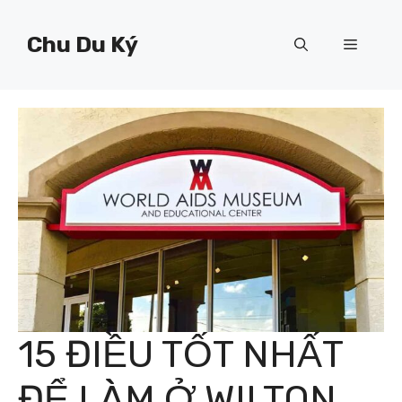
Chuyển
đến
Chu Du Ký
Menu
nội
dung
15 ĐIỀU TỐT NHẤT
ĐỂ LÀM Ở WILTON