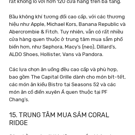
rất khổng lồ với hơn 120 cửa hàng trên ba tầng.
Bầu không khí tương đối cao cấp, với các thương
hiệu như Apple, Michael Kors, Banana Republic và
Abercrombie & Fitch. Tuy nhiên, vẫn có rất nhiều
cửa hàng quen thuộc ở trung tâm mua sắm phổ
biến hơn, như Sephora, Macy’s (neo), Dillard’s,
ALDO Shoes, Hollister, Vans và Pandora.
Các lựa chọn ăn uống đều cao cấp và phù hợp,
bao gồm The Capital Grille dành cho món bít-tết,
các món ăn kiểu Bistro tại Seasons 52 và các
món ăn cổ điển xuyên Á quen thuộc tại PF
Chang’s.
15. TRUNG TÂM MUA SẮM CORAL
RIDGE