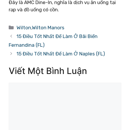
Đây là AMC Dine-In, nghĩa là dịch vụ ăn uống tại
rạp và đồ uống có cồn.
Danh
Wilton
,
Wilton Manors
mục
15 Điều Tốt Nhất Để Làm Ở Bãi Biển
Fernandina (FL)
15 Điều Tốt Nhất Để Làm Ở Naples (FL)
Viết Một Bình Luận
Bình
luận