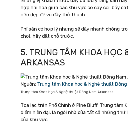
Những vị khách trước đây đã lưu ý rằng sân nà
hợp hài hòa giữa các khu vực có cây cối, bẫy c
nên đẹp đẽ và đầy thử thách.
Phí sân cỏ hợp lý nhưng sẽ đầy nhanh chóng tron
chơi, hãy đặt chỗ trước.
5. TRUNG TÂM KHOA HỌC
ARKANSAS
Nguồn:
Trung tâm Khoa học & Nghệ thuật Đông
Trung tâm Khoa học & Nghệ thuật Đông Nam Arkansas
Tọa lạc trên Phố Chính ở Pine Bluff, Trung tâm
điểm hiện đại, là ngôi nhà của tất cả những thứ
của khu vực.