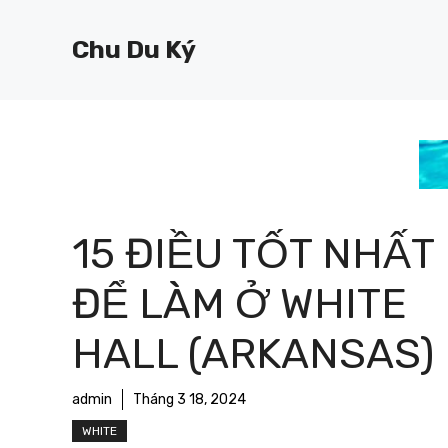
Chuyển
đến
Chu Du Ký
nội
dung
15 ĐIỀU TỐT NHẤT
ĐỂ LÀM Ở WHITE
HALL (ARKANSAS)
admin
Tháng 3 18, 2024
WHITE