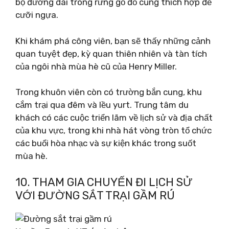
bộ đường dài trong rừng gỗ đỏ cũng thích hợp để
cưỡi ngựa.
Khi khám phá công viên, bạn sẽ thấy những cảnh
quan tuyệt đẹp, kỳ quan thiên nhiên và tàn tích
của ngôi nhà mùa hè cũ của Henry Miller.
Trong khuôn viên còn có trường bắn cung, khu
cắm trại qua đêm và lều yurt. Trung tâm du
khách có các cuộc triển lãm về lịch sử và địa chất
của khu vực, trong khi nhà hát vòng tròn tổ chức
các buổi hòa nhạc và sự kiện khác trong suốt
mùa hè.
10. THAM GIA CHUYẾN ĐI LỊCH SỬ
VỚI ĐƯỜNG SẮT TRẠI GẦM RÚ