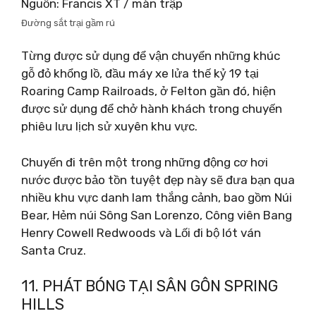
Nguồn: Francis XT / màn trập
Đường sắt trại gầm rú
Từng được sử dụng để vận chuyển những khúc
gỗ đỏ khổng lồ, đầu máy xe lửa thế kỷ 19 tại
Roaring Camp Railroads, ở Felton gần đó, hiện
được sử dụng để chở hành khách trong chuyến
phiêu lưu lịch sử xuyên khu vực.
Chuyến đi trên một trong những động cơ hơi
nước được bảo tồn tuyệt đẹp này sẽ đưa bạn qua
nhiều khu vực danh lam thắng cảnh, bao gồm Núi
Bear, Hẻm núi Sông San Lorenzo, Công viên Bang
Henry Cowell Redwoods và Lối đi bộ lót ván
Santa Cruz.
11. PHÁT BÓNG TẠI SÂN GÔN SPRING
HILLS