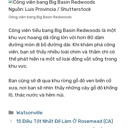
Nguồn: Luis Provincia / Shutterstock
Công viên bang Big Basin Redwoods
Công viên tiểu bang Big Basin Redwoods là một
khu vực hoang dã rộng lớn với hơn 80 dặm
đường mòn đi bộ đường dài. Khi khám phá công
viên, bạn sẽ thấy nhiều loài chim và thậm chí có
thể phát hiện ra một số loài động vật sống trong
khu vực.
Bạn cũng sẽ đi qua khu rừng gỗ đỏ ven biển cổ
xưa, nơi bạn sẽ nhìn thấy những cây gỗ đỏ khổng
lồ, thác nước và hẻm núi.
Danh
Watsonville
mục
15 Điều Tốt Nhất Để Làm Ở Rosemead (CA)