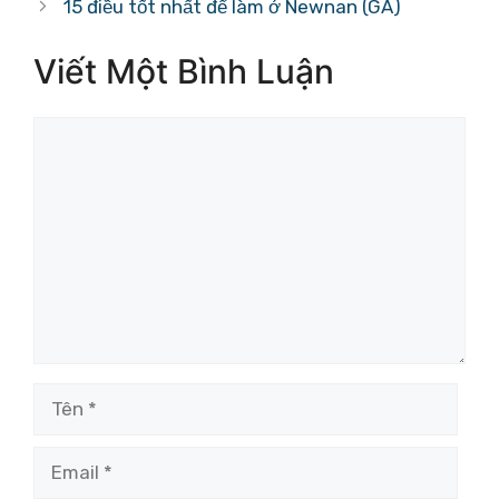
15 điều tốt nhất để làm ở Newnan (GA)
Viết Một Bình Luận
Bình
luận
Tên
Email