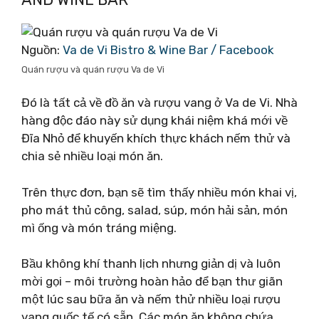
Nguồn:
Va de Vi Bistro & Wine Bar / Facebook
Quán rượu và quán rượu Va de Vi
Đó là tất cả về đồ ăn và rượu vang ở Va de Vi. Nhà
hàng độc đáo này sử dụng khái niệm khá mới về
Đĩa Nhỏ để khuyến khích thực khách nếm thử và
chia sẻ nhiều loại món ăn.
Trên thực đơn, bạn sẽ tìm thấy nhiều món khai vị,
pho mát thủ công, salad, súp, món hải sản, món
mì ống và món tráng miệng.
Bầu không khí thanh lịch nhưng giản dị và luôn
mời gọi – môi trường hoàn hảo để bạn thư giãn
một lúc sau bữa ăn và nếm thử nhiều loại rượu
vang quốc tế có sẵn. Các món ăn không chứa