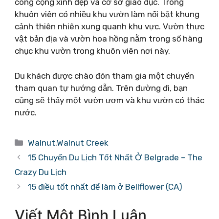
công cộng xinh đẹp và cơ sở giáo dục. Trong
khuôn viên có nhiều khu vườn làm nổi bật khung
cảnh thiên nhiên xung quanh khu vực. Vườn thực
vật bản địa và vườn hoa hồng nằm trong số hàng
chục khu vườn trong khuôn viên nơi này.
Du khách được chào đón tham gia một chuyến
tham quan tự hướng dẫn. Trên đường đi, bạn
cũng sẽ thấy một vườn ươm và khu vườn có thác
nước.
Danh
Walnut
,
Walnut Creek
mục
15 Chuyến Du Lịch Tốt Nhất Ở Belgrade – The
Crazy Du Lịch
15 điều tốt nhất để làm ở Bellflower (CA)
Viết Một Bình Luận