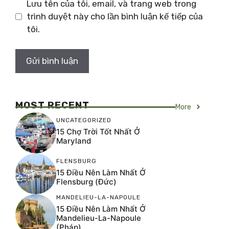
Lưu tên của tôi, email, và trang web trong
trình duyệt này cho lần bình luận kế tiếp của
tôi.
MOST RECENT
More
UNCATEGORIZED
15 Chợ Trời Tốt Nhất Ở
Maryland
FLENSBURG
15 Điều Nên Làm Nhất Ở
Flensburg (Đức)
MANDELIEU-LA-NAPOULE
15 Điều Nên Làm Nhất Ở
Mandelieu-La-Napoule
(Pháp)