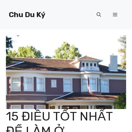
Chuyển
đến
Chu Du Ký
Menu
nội
dung
15 ĐIỀU TỐT NHẤT
ĐỂ LÀM Ở