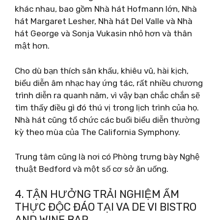
khác nhau, bao gồm Nhà hát Hofmann lớn, Nhà
hát Margaret Lesher, Nhà hát Del Valle và Nhà
hát George và Sonja Vukasin nhỏ hơn và thân
mật hơn.
Cho dù bạn thích sân khấu, khiêu vũ, hài kịch,
biểu diễn âm nhạc hay ứng tác, rất nhiều chương
trình diễn ra quanh năm, vì vậy bạn chắc chắn sẽ
tìm thấy điều gì đó thú vị trong lịch trình của họ.
Nhà hát cũng tổ chức các buổi biểu diễn thường
kỳ theo mùa của The California Symphony.
Trung tâm cũng là nơi có Phòng trưng bày Nghệ
thuật Bedford và một số cơ sở ăn uống.
4. TẬN HƯỞNG TRẢI NGHIỆM ẨM
THỰC ĐỘC ĐÁO TẠI VA DE VI BISTRO
AND WINE BAR