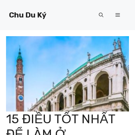
Chuyển
đến
Chu Du Ký
Menu
nội
dung
15 ĐIỀU TỐT NHẤT
ĐỂ LÀM Ở