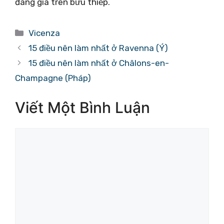
đáng giá trên bưu thiếp.
Danh
Vicenza
mục
15 điều nên làm nhất ở Ravenna (Ý)
15 điều nên làm nhất ở Châlons-en-
Champagne (Pháp)
Viết Một Bình Luận
Bình
luận