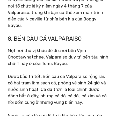
nơi tổ chức lễ kỷ niệm ngày 4 tháng 7 của
Valparaiso, trong khi bạn có thể xem màn trình
diễn của Niceville từ phía bên kia của Boggy
Bayou.
8. BẾN CÂU CÁ VALPARAISO
Một nơi thú vị khác để đi chơi bên Vịnh
Choctawhatchee, Valparaiso duy trì bến tàu hình
chữ T này ở cửa Toms Bayou.
Được bảo trì tốt, Bến câu cá Valparaiso rộng rãi,
có hai trạm làm sạch cá, phòng vệ sinh 24 giờ và
nước sinh hoạt. Cá da trơn là loài chính được
đánh bắt ở đây, nhưng cá đỏ, cá đối, cá kim và cá
hồi đốm cũng ở những vùng biển này.
Ngoài ra còn là nơi để thả dây, bến tàu còn tỏa