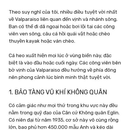
Theo suy nghĩ của tôi, nhiều điều tuyệt vời nhất
về Valparaiso liên quan đến vịnh và nhánh sông.
Bạn có thể đi dã ngoại hoặc bơi lội tại các công
viên ven sông, câu cá hồi quái vật hoặc chèo
thuyền kayak hoặc ván chèo.
Cá heo xuất hiện mọi lúc ở vùng biển này, đặc
biệt là vào đầu hoặc cuối ngày. Các công viên bên
bờ vịnh của Valparaiso đều hướng về phía đông
nên phong cảnh lúc bình minh thật tuyệt vời.
1. BẢO TÀNG VŨ KHÍ KHÔNG QUÂN
Có cảm giác như mọi thứ trong khu vực này đều
nằm trong quỹ đạo của Căn cứ Không quân Eglin.
Có niên đại từ năm 1935, cơ sở này vô cùng rộng
lớn, bao phủ hơn 450.000 mẫu Anh và kéo dài