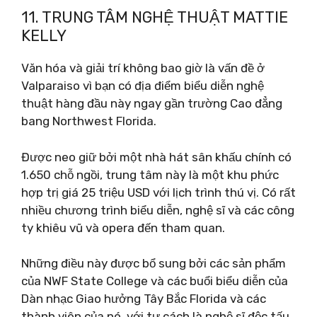
11. TRUNG TÂM NGHỆ THUẬT MATTIE
KELLY
Văn hóa và giải trí không bao giờ là vấn đề ở
Valparaiso vì bạn có địa điểm biểu diễn nghệ
thuật hàng đầu này ngay gần trường Cao đẳng
bang Northwest Florida.
Được neo giữ bởi một nhà hát sân khấu chính có
1.650 chỗ ngồi, trung tâm này là một khu phức
hợp trị giá 25 triệu USD với lịch trình thú vị. Có rất
nhiều chương trình biểu diễn, nghệ sĩ và các công
ty khiêu vũ và opera đến tham quan.
Những điều này được bổ sung bởi các sản phẩm
của NWF State College và các buổi biểu diễn của
Dàn nhạc Giao hưởng Tây Bắc Florida và các
thành viên của nó, với tư cách là nghệ sĩ độc tấu