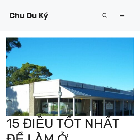
Chuyển
đến
Chu Du Ký
Menu
nội
dung
15 ĐIỀU TỐT NHẤT
ĐỂ LÀM Ở