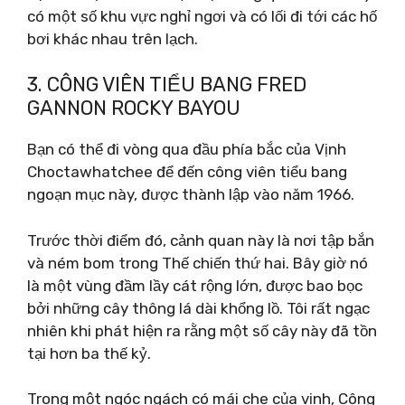
có một số khu vực nghỉ ngơi và có lối đi tới các hố
bơi khác nhau trên lạch.
3. CÔNG VIÊN TIỂU BANG FRED
GANNON ROCKY BAYOU
Bạn có thể đi vòng qua đầu phía bắc của Vịnh
Choctawhatchee để đến công viên tiểu bang
ngoạn mục này, được thành lập vào năm 1966.
Trước thời điểm đó, cảnh quan này là nơi tập bắn
và ném bom trong Thế chiến thứ hai. Bây giờ nó
là một vùng đầm lầy cát rộng lớn, được bao bọc
bởi những cây thông lá dài khổng lồ. Tôi rất ngạc
nhiên khi phát hiện ra rằng một số cây này đã tồn
tại hơn ba thế kỷ.
Trong một ngóc ngách có mái che của vịnh, Công