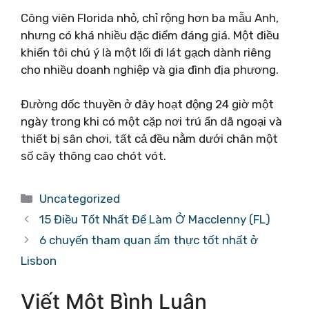
Công viên Florida nhỏ, chỉ rộng hơn ba mẫu Anh,
nhưng có khá nhiều đặc điểm đáng giá. Một điều
khiến tôi chú ý là một lối đi lát gạch dành riêng
cho nhiều doanh nghiệp và gia đình địa phương.
Đường dốc thuyền ở đây hoạt động 24 giờ một
ngày trong khi có một cặp nơi trú ẩn dã ngoại và
thiết bị sân chơi, tất cả đều nằm dưới chân một
số cây thông cao chót vót.
Danh
Uncategorized
mục
15 Điều Tốt Nhất Để Làm Ở Macclenny (FL)
6 chuyến tham quan ẩm thực tốt nhất ở
Lisbon
Viết Một Bình Luận