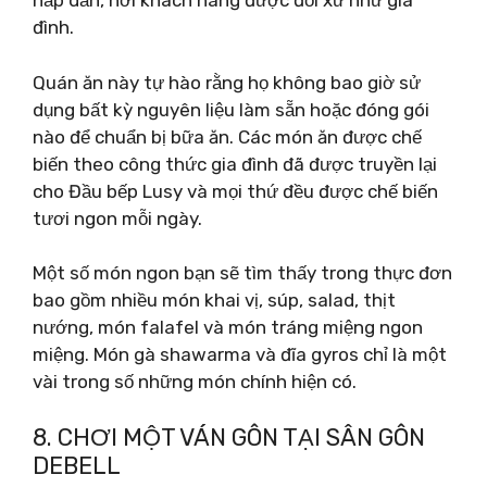
hấp dẫn, nơi khách hàng được đối xử như gia
đình.
Quán ăn này tự hào rằng họ không bao giờ sử
dụng bất kỳ nguyên liệu làm sẵn hoặc đóng gói
nào để chuẩn bị bữa ăn. Các món ăn được chế
biến theo công thức gia đình đã được truyền lại
cho Đầu bếp Lusy và mọi thứ đều được chế biến
tươi ngon mỗi ngày.
Một số món ngon bạn sẽ tìm thấy trong thực đơn
bao gồm nhiều món khai vị, súp, salad, thịt
nướng, món falafel và món tráng miệng ngon
miệng. Món gà shawarma và đĩa gyros chỉ là một
vài trong số những món chính hiện có.
8. CHƠI MỘT VÁN GÔN TẠI SÂN GÔN
DEBELL