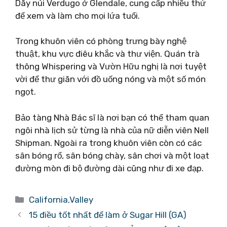
Dãy núi Verdugo ở Glendale, cung cấp nhiều thứ
để xem và làm cho mọi lứa tuổi.
Trong khuôn viên có phòng trưng bày nghệ
thuật, khu vực điêu khắc và thư viện. Quán trà
thông Whispering và Vườn Hữu nghị là nơi tuyệt
vời để thư giãn với đồ uống nóng và một số món
ngọt.
Bảo tàng Nhà Bác sĩ là nơi bạn có thể tham quan
ngôi nhà lịch sử từng là nhà của nữ diễn viên Nell
Shipman. Ngoài ra trong khuôn viên còn có các
sân bóng rổ, sân bóng chày, sân chơi và một loạt
đường mòn đi bộ đường dài cũng như đi xe đạp.
Danh
California
,
Valley
mục
15 điều tốt nhất để làm ở Sugar Hill (GA)