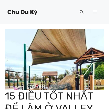
Chuyển
đến
Chu Du Ký
Menu
nội
dung
15 ĐIỀU TỐT NHẤT
ĐỂ LÀM Ở VALLEY