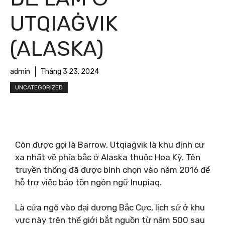
UTQIAĠVIK
(ALASKA)
admin
Tháng 3 23, 2024
UNCATEGORIZED
Còn được gọi là Barrow, Utqiaġvik là khu định cư
xa nhất về phía bắc ở Alaska thuộc Hoa Kỳ. Tên
truyền thống đã được bình chọn vào năm 2016 để
hỗ trợ việc bảo tồn ngôn ngữ Inupiaq.
Là cửa ngõ vào đại dương Bắc Cực, lịch sử ở khu
vực này trên thế giới bắt nguồn từ năm 500 sau