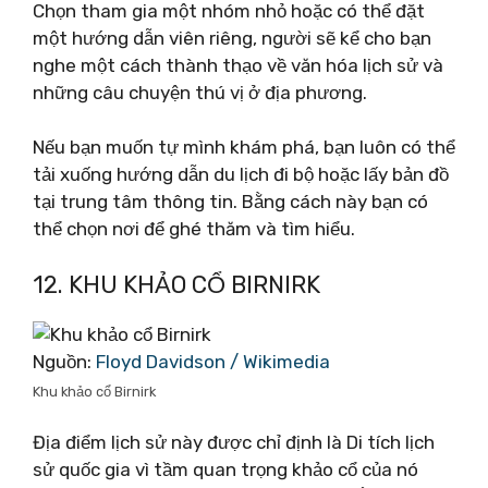
Chọn tham gia một nhóm nhỏ hoặc có thể đặt
một hướng dẫn viên riêng, người sẽ kể cho bạn
nghe một cách thành thạo về văn hóa lịch sử và
những câu chuyện thú vị ở địa phương.
Nếu bạn muốn tự mình khám phá, bạn luôn có thể
tải xuống hướng dẫn du lịch đi bộ hoặc lấy bản đồ
tại trung tâm thông tin. Bằng cách này bạn có
thể chọn nơi để ghé thăm và tìm hiểu.
12. KHU KHẢO CỔ BIRNIRK
Nguồn:
Floyd Davidson / Wikimedia
Khu khảo cổ Birnirk
Địa điểm lịch sử này được chỉ định là Di tích lịch
sử quốc gia vì tầm quan trọng khảo cổ của nó