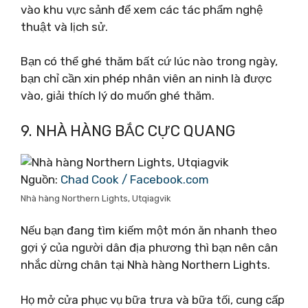
vào khu vực sảnh để xem các tác phẩm nghệ
thuật và lịch sử.
Bạn có thể ghé thăm bất cứ lúc nào trong ngày,
bạn chỉ cần xin phép nhân viên an ninh là được
vào, giải thích lý do muốn ghé thăm.
9. NHÀ HÀNG BẮC CỰC QUANG
Nguồn:
Chad Cook / Facebook.com
Nhà hàng Northern Lights, Utqiagvik
Nếu bạn đang tìm kiếm một món ăn nhanh theo
gợi ý của người dân địa phương thì bạn nên cân
nhắc dừng chân tại Nhà hàng Northern Lights.
Họ mở cửa phục vụ bữa trưa và bữa tối, cung cấp