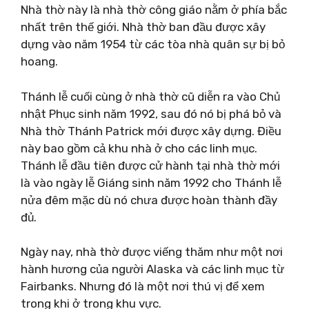
Nhà thờ này là nhà thờ công giáo nằm ở phía bắc
nhất trên thế giới. Nhà thờ ban đầu được xây
dựng vào năm 1954 từ các tòa nhà quân sự bị bỏ
hoang.
Thánh lễ cuối cùng ở nhà thờ cũ diễn ra vào Chủ
nhật Phục sinh năm 1992, sau đó nó bị phá bỏ và
Nhà thờ Thánh Patrick mới được xây dựng. Điều
này bao gồm cả khu nhà ở cho các linh mục.
Thánh lễ đầu tiên được cử hành tại nhà thờ mới
là vào ngày lễ Giáng sinh năm 1992 cho Thánh lễ
nửa đêm mặc dù nó chưa được hoàn thành đầy
đủ.
Ngày nay, nhà thờ được viếng thăm như một nơi
hành hương của người Alaska và các linh mục từ
Fairbanks. Nhưng đó là một nơi thú vị để xem
trong khi ở trong khu vực.