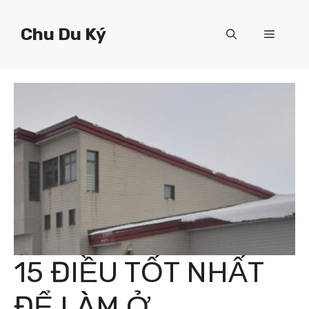
Chuyển
đến
Chu Du Ký
Menu
nội
dung
15 ĐIỀU TỐT NHẤT
ĐỂ LÀM Ở