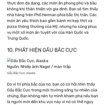
thực đơn đa dạng, các món ăn phong phú và bầu
không khí thân thiện với gia đình. Bạn sẽ tìm thấy
nhà hàng trên Phố Herman phía bắc thị trấn. Các
món ăn yêu thích bao gồm bánh mì kẹp thịt và
pizza thông thường của Mỹ, nhưng họ cũng phục
vụ một số món ăn tuyệt vời của Hàn Quốc và
Trung Quốc.
10. PHÁT HIỆN GẤU BẮC CỰC
Nguồn: Nhiếp ảnh Nagel / màn trập
Gấu Bắc Cực, Alaska
Do vị trí phía bắc của nó, bạn có cơ hội nhìn thấy
Gấu Bắc Cực trong môi trường sống tự nhiên của
chúng. Bạn không nên tự mình khám phá nếu bạn
là người mới đến khu vực này vì nó có thể nguy