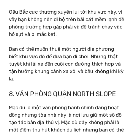
Gấu Bắc cực thường xuyên lui tới khu vực này, vì
vậy bạn không nên đi bộ trên bãi cát mềm lạnh đề
phòng trường hợp gặp phải và để tránh chạy vào
hố sụt và bị mắc kẹt.
Bạn có thể muốn thuê một người địa phương
biết khu vực đó để đưa bạn đi chơi. Nhưng thật
tuyệt khi lái xe đến cuối con đường thích hợp và
tận hưởng khung cảnh xa xôi và bầu không khí kỳ
lạ.
8. VĂN PHÒNG QUẬN NORTH SLOPE
Mặc dù là một văn phòng hành chính đang hoạt
động nhưng tòa nhà này là nơi lưu giữ một số đồ
tạo tác bản địa thú vị. Mặc dù đây không phải là
một điểm thu hút khách du lịch nhưng bạn có thể