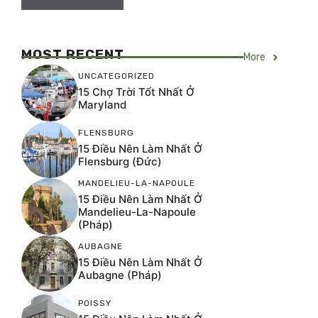
MOST RECENT
More
UNCATEGORIZED
15 Chợ Trời Tốt Nhất Ở
Maryland
FLENSBURG
15 Điều Nên Làm Nhất Ở
Flensburg (Đức)
MANDELIEU-LA-NAPOULE
15 Điều Nên Làm Nhất Ở
Mandelieu-La-Napoule
(Pháp)
AUBAGNE
15 Điều Nên Làm Nhất Ở
Aubagne (Pháp)
POISSY