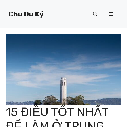
Chuyển
đến
Chu Du Ký
Menu
nội
dung
15 ĐIỀU TỐT NHẤT
ĐỂ LÀM Ở TRUNG