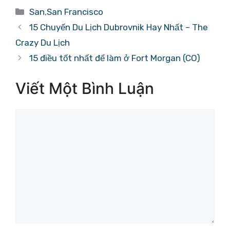
Danh
San
,
San Francisco
mục
15 Chuyến Du Lịch Dubrovnik Hay Nhất – The
Crazy Du Lịch
15 điều tốt nhất để làm ở Fort Morgan (CO)
Viết Một Bình Luận
Bình
luận