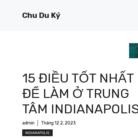
Chuyển
đến
Chu Du Ký
nội
dung
15 ĐIỀU TỐT NHẤT
ĐỂ LÀM Ở TRUNG
TÂM INDIANAPOLI
admin
Tháng 12 2, 2023
INDIANAPOLIS