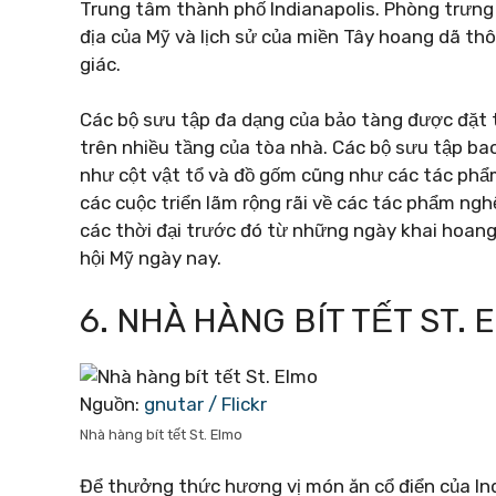
Trung tâm thành phố Indianapolis. Phòng trưng
địa của Mỹ và lịch sử của miền Tây hoang dã th
giác.
Các bộ sưu tập đa dạng của bảo tàng được đặt 
trên nhiều tầng của tòa nhà. Các bộ sưu tập b
như cột vật tổ và đồ gốm cũng như các tác phẩm
các cuộc triển lãm rộng rãi về các tác phẩm ng
các thời đại trước đó từ những ngày khai hoan
hội Mỹ ngày nay.
6. NHÀ HÀNG BÍT TẾT ST. 
Nguồn:
gnutar / Flickr
Nhà hàng bít tết St. Elmo
Để thưởng thức hương vị món ăn cổ điển của Ind