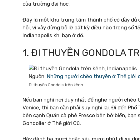
của trường đại học.
Đây là một khu trung tâm thành phố có đầy đủ 
hội, vì vậy đừng bỏ lỡ bất kỳ điều nào trong số 
Indianapolis khi bạn ở đó.
1. ĐI THUYỀN GONDOLA T
Nguồn:
Những người chèo thuyền ở Thế giới 
Đi thuyền Gondola trên kênh
Nếu bạn nghĩ nơi duy nhất để nghe người chèo t
Venice, thì bạn cần phải suy nghĩ lại. Đi đến Ph
bên cạnh Quán cà phê Fresco bên bờ biển, bạn 
Gondolier ở Thế giới Cũ.
Hãy dành ba mươi hoặc sáu mươi phút đi xe dọ