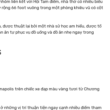
nhóm liên kết với Hội Tam điểm, nhà thờ có nhiều biểu
 rộng 66 foot vuông trong một phòng khiêu vũ có cột
 được thuật lại bởi một nhà sử học am hiểu, được tổ
án ăn tự phục vụ đồ uống và đồ ăn nhẹ ngay trong
S
napolis trên chiếc xe đạp màu vàng tươi từ Chương
ở những vị trí thuận tiện ngay cạnh nhiều điểm tham