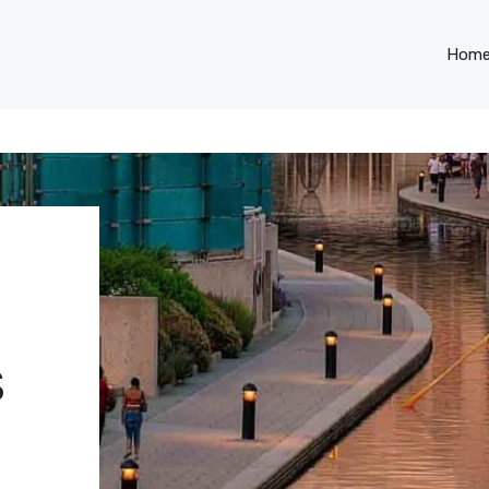
Hom
S