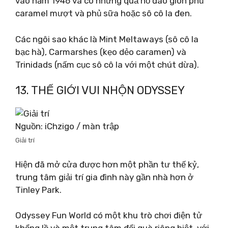
vào năm 1946 và có những quả hồ đào giòn phủ
caramel mượt và phủ sữa hoặc sô cô la đen.
Các ngôi sao khác là Mint Meltaways (sô cô la
bạc hà), Carmarshes (kẹo dẻo caramen) và
Trinidads (nấm cục sô cô la với một chút dừa).
13. THẾ GIỚI VUI NHỘN ODYSSEY
Nguồn: iChzigo / màn trập
Giải trí
Hiện đã mở cửa được hơn một phần tư thế kỷ,
trung tâm giải trí gia đình này gần nhà hơn ở
Tinley Park.
Odyssey Fun World có một khu trò chơi điện tử