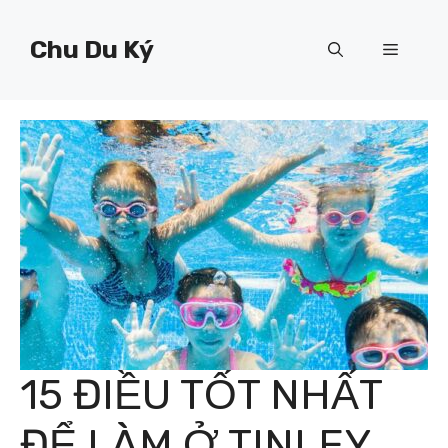
Chuyển
đến
Chu Du Ký
Menu
nội
dung
15 ĐIỀU TỐT NHẤT
ĐỂ LÀM Ở TINLEY