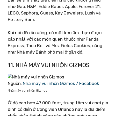
Bạn sẽ tìm thấy địa điểm cho các thương hiệu
như Gap, H&M, Eddie Bauer, Apple, Forever 21,
LEGO, Sephora, Guess, Kay Jewelers, Lush và
Pottery Barn.
Khi nói đến ăn uống, có một khu ẩm thực được
cập nhật với các món quen thuộc như Panda
Express, Taco Bell và Mrs. Fields Cookies, cũng
như Nhà máy Bánh phô mai ở gần đó.
11. NHÀ MÁY VUI NHỘN GIZMOS
Nguồn:
Nhà máy vui nhộn Gizmos / Facebook
Nhà máy vui nhộn Gizmos
Ở độ cao hơn 47.000 feet, trung tâm vui chơi gia
đình cổ điển ở Công viên Orlando này là địa điểm
chắc chắn thành công vào những ngày mưa.