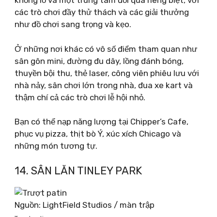
khổng lồ và một trung tâm đổi quà riêng biệt, với
các trò chơi đầy thử thách và các giải thưởng
như đồ chơi sang trọng và kẹo.
Ở những nơi khác có vô số điểm tham quan như
sân gôn mini, đường đu dây, lồng đánh bóng,
thuyền bội thu, thẻ laser, công viên phiêu lưu với
nhà nảy, sân chơi lớn trong nhà, đua xe kart và
thậm chí cả các trò chơi lễ hội nhỏ.
Bạn có thể nạp năng lượng tại Chipper’s Cafe,
phục vụ pizza, thịt bò Ý, xúc xích Chicago và
những món tương tự.
14. SÂN LĂN TINLEY PARK
Nguồn: LightField Studios / màn trập