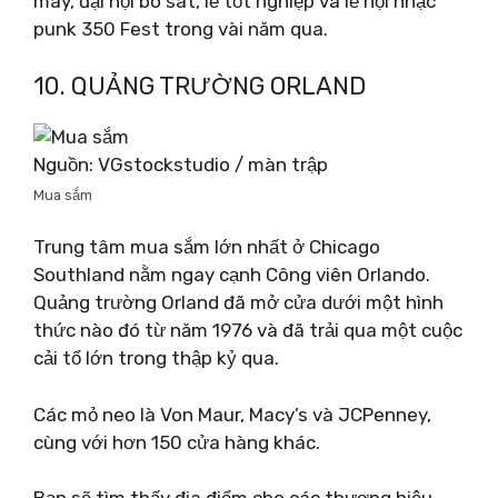
máy, đại hội bò sát, lễ tốt nghiệp và lễ hội nhạc
punk 350 Fest trong vài năm qua.
10. QUẢNG TRƯỜNG ORLAND
Nguồn: VGstockstudio / màn trập
Mua sắm
Trung tâm mua sắm lớn nhất ở Chicago
Southland nằm ngay cạnh Công viên Orlando.
Quảng trường Orland đã mở cửa dưới một hình
thức nào đó từ năm 1976 và đã trải qua một cuộc
cải tổ lớn trong thập kỷ qua.
Các mỏ neo là Von Maur, Macy’s và JCPenney,
cùng với hơn 150 cửa hàng khác.