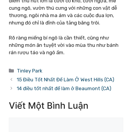
điểm thu hút lớn là cưỡi cỏ khô, cưỡi ngựa, mê
cung ngô, vườn thú cưng với những con vật dễ
thương, ngôi nhà ma ám và các cuộc đua lợn,
nhưng đó chỉ là đỉnh của tảng băng trôi.
Rõ ràng miếng bí ngô là cần thiết, cũng như
những món ăn tuyệt vời vào mùa thu như bánh
rán rượu táo và ngô ấm.
Danh
Tinley Park
mục
15 Điều Tốt Nhất Để Làm Ở West Hills (CA)
14 điều tốt nhất để làm ở Beaumont (CA)
Viết Một Bình Luận
Bình
luận