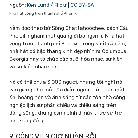
Nguồn:
Ken Lund / Flickr
|
CC BY-SA
Nhà hát vòng tròn thành phố Phenix
Nằm dọc theo bờ Sông Chattahoochee, cách Cầu
Phố Dillingham một quãng đi bộ ngắn là Nhà hát
vòng tròn Thành phố Phenix. Trong suốt cả năm,
nhà hát có bậc thang xinh đẹp nhìn ra Columbus,
Georgia này tổ chức các buổi hòa nhạc, sự kiện
và sự kiện nhạc sống.
Nó có thể chứa 3.000 người, nhưng tôi nghĩ nó
vẫn giống như một địa điểm ngoài trời thân mật.
Khi hoàng hôn và ánh sáng từ các tòa nhà công
nghiệp lịch sử phản chiếu và chiếu sáng trên
dòng sông, khung cảnh bình dị này thực sự trở
nên sống động.
9. CÔNG VIÊN GIỜ NHÀN RỖI