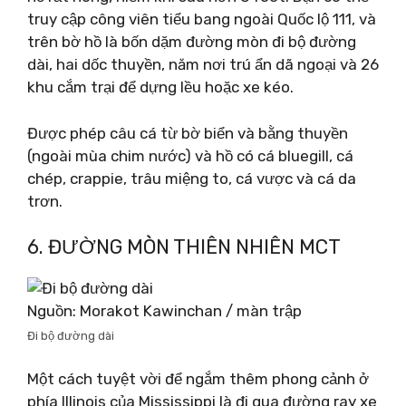
truy cập công viên tiểu bang ngoài Quốc lộ 111, và
trên bờ hồ là bốn dặm đường mòn đi bộ đường
dài, hai dốc thuyền, năm nơi trú ẩn dã ngoại và 26
khu cắm trại để dựng lều hoặc xe kéo.
Được phép câu cá từ bờ biển và bằng thuyền
(ngoài mùa chim nước) và hồ có cá bluegill, cá
chép, crappie, trâu miệng to, cá vược và cá da
trơn.
6. ĐƯỜNG MÒN THIÊN NHIÊN MCT
Nguồn: Morakot Kawinchan / màn trập
Đi bộ đường dài
Một cách tuyệt vời để ngắm thêm phong cảnh ở
phía Illinois của Mississippi là đi qua đường ray xe