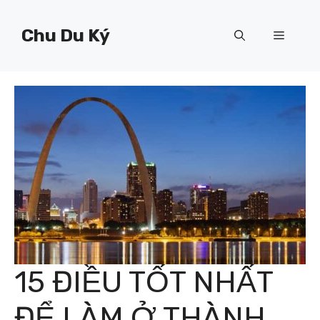
Chuyển
đến
Chu Du Ký
Menu
nội
dung
15 ĐIỀU TỐT NHẤT
ĐỂ LÀM Ở THÀNH