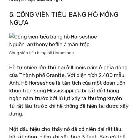
5. CÔNG VIÊN TIỂU BANG HỒ MÓNG
NGỰA
Nguồn: anthony heflin / màn trập
Công viên tiểu bang hồ Horseshoe
Hồ tự nhiên lớn thứ hai ở Illinois nằm ở phía đông
của Thành phố Granite. Với diện tích 2.400 mẫu
Anh, Hồ Horseshoe là tàn tích của một đoạn uốn
khúc trên sông Mississippi đã bị cắt đứt hàng
ngàn năm trước bởi lũ lụt xảy ra thường xuyên
từ rất lâu trước khi hệ thống đê hiện tại được xây
dựng.
Một dấu hiệu cho thấy nó đã có niên đại rất lâu,
hồ rất nông, hiếm khi sâu hơn 3 feet. Bạn có thể