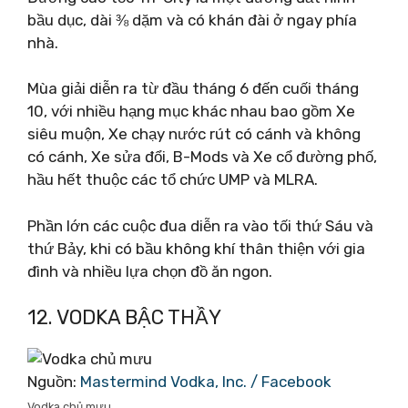
bầu dục, dài ⅜ dặm và có khán đài ở ngay phía
nhà.
Mùa giải diễn ra từ đầu tháng 6 đến cuối tháng
10, với nhiều hạng mục khác nhau bao gồm Xe
siêu muộn, Xe chạy nước rút có cánh và không
có cánh, Xe sửa đổi, B-Mods và Xe cổ đường phố,
hầu hết thuộc các tổ chức UMP và MLRA.
Phần lớn các cuộc đua diễn ra vào tối thứ Sáu và
thứ Bảy, khi có bầu không khí thân thiện với gia
đình và nhiều lựa chọn đồ ăn ngon.
12. VODKA BẬC THẦY
Nguồn:
Mastermind Vodka, Inc. / Facebook
Vodka chủ mưu