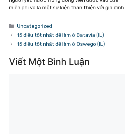
người yêu nước trong Công viên được vào cửa
miễn phí và là một sự kiện thân thiện với gia đình.
Danh
Uncategorized
mục
15 điều tốt nhất để làm ở Batavia (IL)
15 điều tốt nhất để làm ở Oswego (IL)
Viết Một Bình Luận
Bình
luận