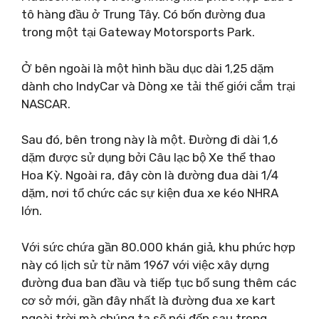
tô hàng đầu ở Trung Tây. Có bốn đường đua
trong một tại Gateway Motorsports Park.
Ở bên ngoài là một hình bầu dục dài 1,25 dặm
dành cho IndyCar và Dòng xe tải thế giới cắm trại
NASCAR.
Sau đó, bên trong này là một. Đường đi dài 1,6
dặm được sử dụng bởi Câu lạc bộ Xe thể thao
Hoa Kỳ. Ngoài ra, đây còn là đường đua dài 1/4
dặm, nơi tổ chức các sự kiện đua xe kéo NHRA
lớn.
Với sức chứa gần 80.000 khán giả, khu phức hợp
này có lịch sử từ năm 1967 với việc xây dựng
đường đua ban đầu và tiếp tục bổ sung thêm các
cơ sở mới, gần đây nhất là đường đua xe kart
ngoài trời mà chúng ta sẽ nói đến sau trong