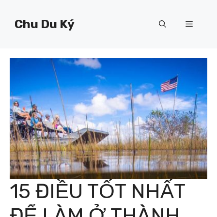
Chuyển
đến
Chu Du Ký
Menu
nội
dung
15 ĐIỀU TỐT NHẤT
ĐỂ LÀM Ở THÀNH