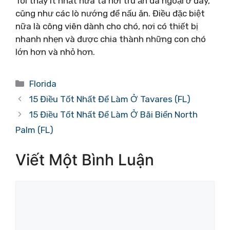
Tôi thấy ít nhất nửa tá nơi trú ẩn dã ngoại ở đây,
cũng như các lò nướng để nấu ăn. Điều đặc biệt
nữa là công viên dành cho chó, nơi có thiết bị
nhanh nhẹn và được chia thành những con chó
lớn hơn và nhỏ hơn.
Danh
Florida
mục
15 Điều Tốt Nhất Để Làm Ở Tavares (FL)
15 Điều Tốt Nhất Để Làm Ở Bãi Biển North
Palm (FL)
Viết Một Bình Luận
Bình
luận