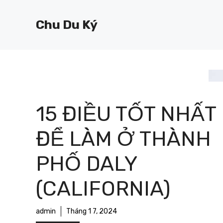
Chuyển
đến
Chu Du Ký
nội
dung
15 ĐIỀU TỐT NHẤT
ĐỂ LÀM Ở THÀNH
PHỐ DALY
(CALIFORNIA)
admin
Tháng 1 7, 2024