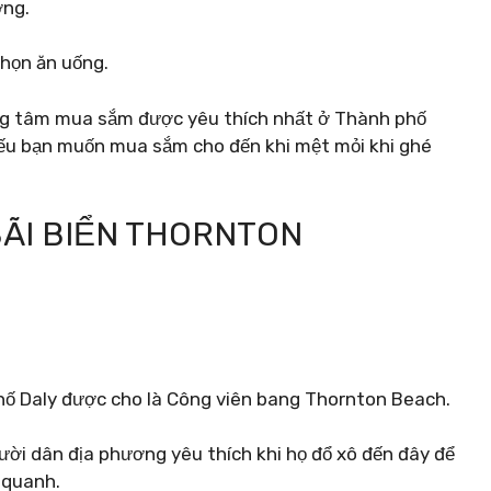
ơng.
chọn ăn uống.
ung tâm mua sắm được yêu thích nhất ở Thành phố
nếu bạn muốn mua sắm cho đến khi mệt mỏi khi ghé
BÃI BIỂN THORNTON
hố Daly được cho là Công viên bang Thornton Beach.
ười dân địa phương yêu thích khi họ đổ xô đến đây để
 quanh.