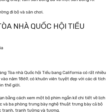
ờng đi bộ và sân chơi.
TÒA NHÀ QUỐC HỘI TIỂU
g Tòa nhà Quốc hội Tiểu bang California có rất nhiều
vào năm 1869, có khuôn viên tuyệt đẹp với các di tích
n thế giới.
n bằng cách xem một bộ phim ngắn kể chi tiết về lịch
ục và ba phòng trưng bày nghệ thuật trưng bày cả bộ
c tranh, tranh tường và tượng.