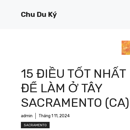
Chuyển
đến
Chu Du Ký
nội
dung
15 ĐIỀU TỐT NHẤT
ĐỂ LÀM Ở TÂY
SACRAMENTO (CA)
admin
Tháng 1 11, 2024
SACRAMENTO