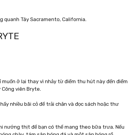
ng quanh Tây Sacramento, California.
BRYTE
ỉ muốn ở lại thay vì nhảy từ điểm thu hút này đến điểm
ở Công viên Bryte.
hấy nhiều bãi cỏ để trải chăn và đọc sách hoặc thư
ghi nướng thịt để bạn có thể mang theo bữa trưa. Nếu
 bóng chày, tám sân bóng đá và một sân bóng rổ.