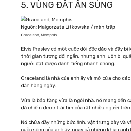
5. VÙNG ĐẤT ÂN SỦNG
Nguồn: Malgorzata Litkowska / màn trập
Graceland, Memphis
Elvis Presley có một cuộc đời độc đáo và đầy bi 
thời gian tương đối ngắn, nhưng anh luôn bị quấ
người đạt được danh tiếng nhanh chóng.
Graceland là nhà của anh ấy và mở cửa cho cá
dẫn hàng ngày.
Vừa là bảo tàng vừa là ngôi nhà, nó mang đến c
đã chiếm được trái tim của rất nhiều người trên 
Nó chứa đầy những bức ảnh, vật trưng bày và vậ
cuộc sống của anh ấy, ngay cả những khía cạnh