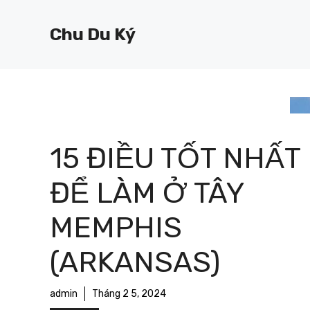
Chuyển
đến
Chu Du Ký
nội
dung
15 ĐIỀU TỐT NHẤT
ĐỂ LÀM Ở TÂY
MEMPHIS
(ARKANSAS)
admin
Tháng 2 5, 2024