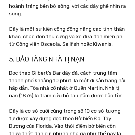
hoành tráng bên bờ sông, với các dãy ghế nhìn ra
sông.
Đây là một sự kiện cộng đồng nâng cao tinh thần
khác, chào đón thú cưng và xe đưa đón miễn phí
từ Công viên Osceola, Sailfish hoặc Kiwanis.
5. BẢO TÀNG NHÀ TỊ NẠN
Dọc theo Gilbert’s Bar đầy đá, cách trung tâm
thành phố khoảng 10 phút, là một di sản hàng hải
hấp dẫn. Tòa nhà cổ nhất ở Quận Martin, Nhà tị
nạn (1876) là trạm cứu hộ tàu đắm được bảo tồn.
Đây là cơ sở cuối cùng trong số 10 cơ sở tương
tự được xây dựng dọc theo Bờ biển Đại Tây
Dương của Florida. Vào thời điểm bờ biển còn
thưa thớt dân cư, những nhà ga như thế này là