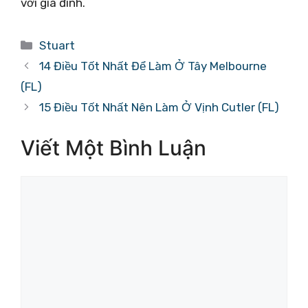
với gia đình.
Danh
Stuart
mục
14 Điều Tốt Nhất Để Làm Ở Tây Melbourne
(FL)
15 Điều Tốt Nhất Nên Làm Ở Vịnh Cutler (FL)
Viết Một Bình Luận
Bình
luận