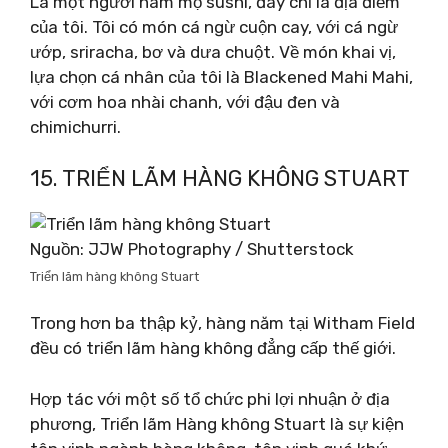
Là một người hâm mộ sushi, đây chỉ là địa điểm
của tôi. Tôi có món cá ngừ cuộn cay, với cá ngừ
ướp, sriracha, bơ và dưa chuột. Về món khai vị,
lựa chọn cá nhân của tôi là Blackened Mahi Mahi,
với cơm hoa nhài chanh, với đậu đen và
chimichurri.
15. TRIỂN LÃM HÀNG KHÔNG STUART
Nguồn: JJW Photography / Shutterstock
Triển lãm hàng không Stuart
Trong hơn ba thập kỷ, hàng năm tại Witham Field
đều có triển lãm hàng không đẳng cấp thế giới.
Hợp tác với một số tổ chức phi lợi nhuận ở địa
phương, Triển lãm Hàng không Stuart là sự kiện