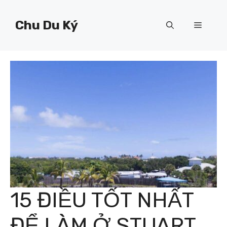
Chuyển
đến
Chu Du Ký
Menu
nội
dung
15 ĐIỀU TỐT NHẤT
ĐỂ LÀM Ở STUART