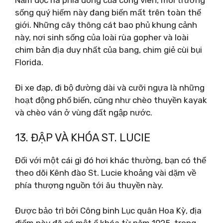
Nằm dọc rìa phía đông của công viên, môi trường
sống quý hiếm này đang biến mất trên toàn thế
giới. Những cây thông cát bao phủ khung cảnh
này, nơi sinh sống của loài rùa gopher và loài
chim bản địa duy nhất của bang, chim giẻ cùi bụi
Florida.
Đi xe đạp, đi bộ đường dài và cưỡi ngựa là những
hoạt động phổ biến, cũng như chèo thuyền kayak
và chèo ván ở vùng đất ngập nước.
13. ĐẬP VÀ KHÓA ST. LUCIE
Đối với một cái gì đó hơi khác thường, bạn có thể
theo dõi Kênh đào St. Lucie khoảng vài dặm về
phía thượng nguồn tới âu thuyền này.
Được bảo trì bởi Công binh Lục quân Hoa Kỳ, địa
điểm này đã có một ổ khóa từ năm 1925, trong