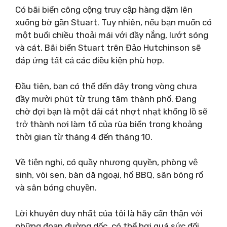
Có bãi biển công cộng truy cập hàng dặm lên
xuống bờ gần Stuart. Tuy nhiên, nếu bạn muốn có
một buổi chiều thoải mái với đầy nắng, lướt sóng
và cát, Bãi biển Stuart trên Đảo Hutchinson sẽ
đáp ứng tất cả các điều kiện phù hợp.
Đầu tiên, bạn có thể đến đây trong vòng chưa
đầy mười phút từ trung tâm thành phố. Đang
chờ đợi bạn là một dải cát nhợt nhạt khổng lồ sẽ
trở thành nơi làm tổ của rùa biển trong khoảng
thời gian từ tháng 4 đến tháng 10.
Về tiện nghi, có quầy nhượng quyền, phòng vệ
sinh, vòi sen, bàn dã ngoại, hố BBQ, sân bóng rổ
và sân bóng chuyền.
Lời khuyên duy nhất của tôi là hãy cẩn thận với
những đoạn đường dốc, có thể hơi quá sức đối