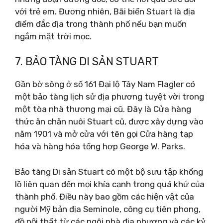
với trẻ em. Đương nhiên, Bãi biển Stuart là địa
điểm đắc địa trong thành phố nếu bạn muốn
ngắm mặt trời mọc.
7. BẢO TÀNG DI SẢN STUART
Gần bờ sông ở số 161 Đại lộ Tây Nam Flagler có
một bảo tàng lịch sử địa phương tuyệt vời trong
một tòa nhà thương mại cũ. Đây là Cửa hàng
thức ăn chăn nuôi Stuart cũ, được xây dựng vào
năm 1901 và mở cửa với tên gọi Cửa hàng tạp
hóa và hàng hóa tổng hợp George W. Parks.
Bảo tàng Di sản Stuart có một bộ sưu tập khổng
lồ liên quan đến mọi khía cạnh trong quá khứ của
thành phố. Điều này bao gồm các hiện vật của
người Mỹ bản địa Seminole, công cụ tiên phong,
đồ nội thất từ ​​các ngôi nhà địa phương và các kỷ