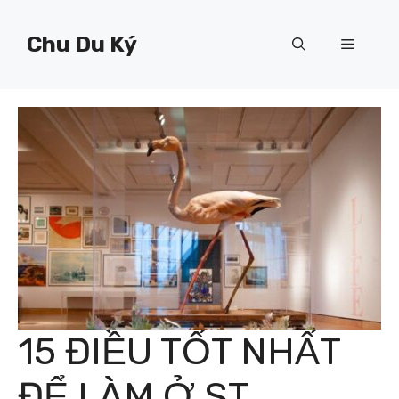
Chuyển
đến
Chu Du Ký
Menu
nội
dung
15 ĐIỀU TỐT NHẤT
ĐỂ LÀM Ở ST.