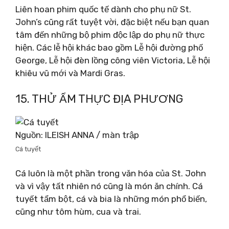
Liên hoan phim quốc tế dành cho phụ nữ St.
John’s cũng rất tuyệt vời, đặc biệt nếu bạn quan
tâm đến những bộ phim độc lập do phụ nữ thực
hiện. Các lễ hội khác bao gồm Lễ hội đường phố
George, Lễ hội đèn lồng công viên Victoria, Lễ hội
khiêu vũ mới và Mardi Gras.
15. THỬ ẨM THỰC ĐỊA PHƯƠNG
Nguồn: ILEISH ANNA / màn trập
Cá tuyết
Cá luôn là một phần trong văn hóa của St. John
và vì vậy tất nhiên nó cũng là món ăn chính. Cá
tuyết tẩm bột, cá và bia là những món phổ biến,
cũng như tôm hùm, cua và trai.