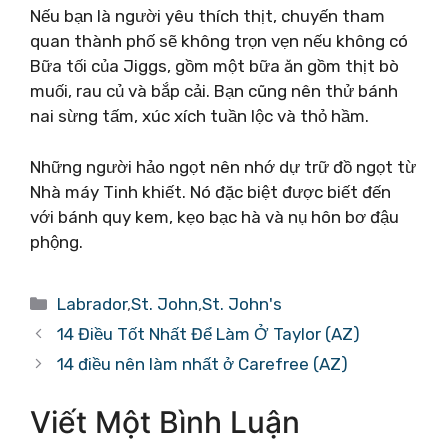
Nếu bạn là người yêu thích thịt, chuyến tham
quan thành phố sẽ không trọn vẹn nếu không có
Bữa tối của Jiggs, gồm một bữa ăn gồm thịt bò
muối, rau củ và bắp cải. Bạn cũng nên thử bánh
nai sừng tấm, xúc xích tuần lộc và thỏ hầm.
Những người hảo ngọt nên nhớ dự trữ đồ ngọt từ
Nhà máy Tinh khiết. Nó đặc biệt được biết đến
với bánh quy kem, kẹo bạc hà và nụ hôn bơ đậu
phộng.
Danh
Labrador
,
St. John
,
St. John's
mục
14 Điều Tốt Nhất Để Làm Ở Taylor (AZ)
14 điều nên làm nhất ở Carefree (AZ)
Viết Một Bình Luận