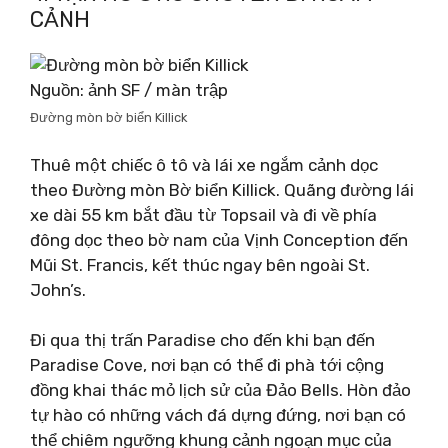
CẢNH
Nguồn: ảnh SF / màn trập
Đường mòn bờ biển Killick
Thuê một chiếc ô tô và lái xe ngắm cảnh dọc
theo Đường mòn Bờ biển Killick. Quãng đường lái
xe dài 55 km bắt đầu từ Topsail và đi về phía
đông dọc theo bờ nam của Vịnh Conception đến
Mũi St. Francis, kết thúc ngay bên ngoài St.
John’s.
Đi qua thị trấn Paradise cho đến khi bạn đến
Paradise Cove, nơi bạn có thể đi phà tới cộng
đồng khai thác mỏ lịch sử của Đảo Bells. Hòn đảo
tự hào có những vách đá dựng đứng, nơi bạn có
thể chiêm ngưỡng khung cảnh ngoạn mục của