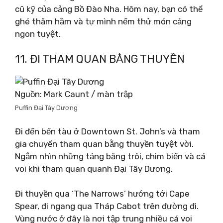
cũ kỹ của cảng Bồ Đào Nha. Hôm nay, bạn có thể
ghé thăm hầm và tự mình nếm thử món cảng
ngon tuyệt.
11. ĐI THAM QUAN BẰNG THUYỀN
Nguồn: Mark Caunt / màn trập
Puffin Đại Tây Dương
Đi đến bến tàu ở Downtown St. John’s và tham
gia chuyến tham quan bằng thuyền tuyệt vời.
Ngắm nhìn những tảng băng trôi, chim biển và cá
voi khi tham quan quanh Đại Tây Dương.
Đi thuyền qua ‘The Narrows’ hướng tới Cape
Spear, đi ngang qua Tháp Cabot trên đường đi.
Vùng nước ở đây là nơi tập trung nhiều cá voi