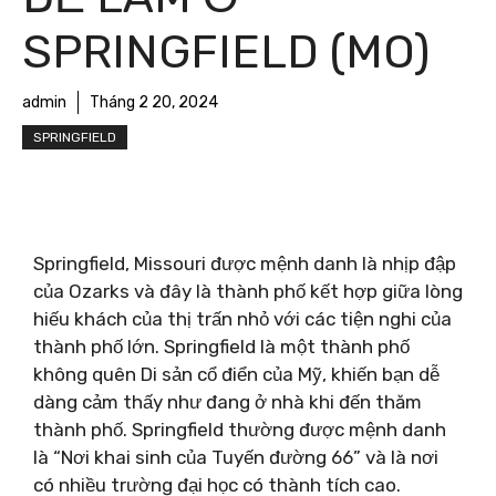
SPRINGFIELD (MO)
admin
Tháng 2 20, 2024
SPRINGFIELD
Springfield, Missouri được mệnh danh là nhịp đập
của Ozarks và đây là thành phố kết hợp giữa lòng
hiếu khách của thị trấn nhỏ với các tiện nghi của
thành phố lớn. Springfield là một thành phố
không quên Di sản cổ điển của Mỹ, khiến bạn dễ
dàng cảm thấy như đang ở nhà khi đến thăm
thành phố. Springfield thường được mệnh danh
là “Nơi khai sinh của Tuyến đường 66” và là nơi
có nhiều trường đại học có thành tích cao.