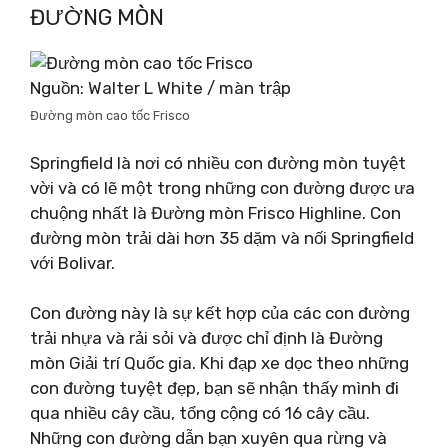
ĐƯỜNG MÒN
Nguồn: Walter L White / màn trập
Đường mòn cao tốc Frisco
Springfield là nơi có nhiều con đường mòn tuyệt
vời và có lẽ một trong những con đường được ưa
chuộng nhất là Đường mòn Frisco Highline. Con
đường mòn trải dài hơn 35 dặm và nối Springfield
với Bolivar.
Con đường này là sự kết hợp của các con đường
trải nhựa và rải sỏi và được chỉ định là Đường
mòn Giải trí Quốc gia. Khi đạp xe dọc theo những
con đường tuyệt đẹp, bạn sẽ nhận thấy mình đi
qua nhiều cây cầu, tổng cộng có 16 cây cầu.
Những con đường dẫn bạn xuyên qua rừng và