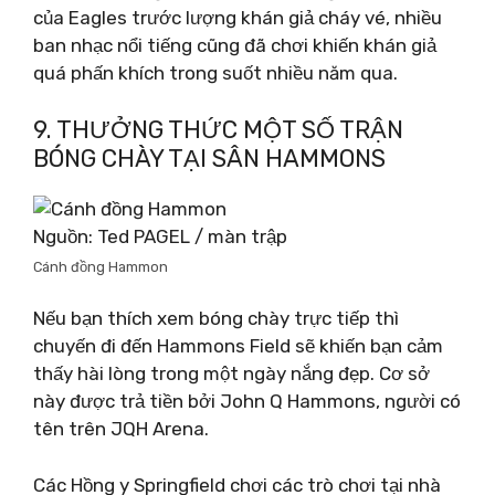
của Eagles trước lượng khán giả cháy vé, nhiều
ban nhạc nổi tiếng cũng đã chơi khiến khán giả
quá phấn khích trong suốt nhiều năm qua.
9. THƯỞNG THỨC MỘT SỐ TRẬN
BÓNG CHÀY TẠI SÂN HAMMONS
Nguồn: Ted PAGEL / màn trập
Cánh đồng Hammon
Nếu bạn thích xem bóng chày trực tiếp thì
chuyến đi đến Hammons Field sẽ khiến bạn cảm
thấy hài lòng trong một ngày nắng đẹp. Cơ sở
này được trả tiền bởi John Q Hammons, người có
tên trên JQH Arena.
Các Hồng y Springfield chơi các trò chơi tại nhà