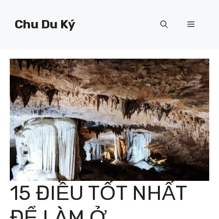
Chuyển
đến
Chu Du Ký
Menu
nội
dung
15 ĐIỀU TỐT NHẤT
ĐỂ LÀM Ở