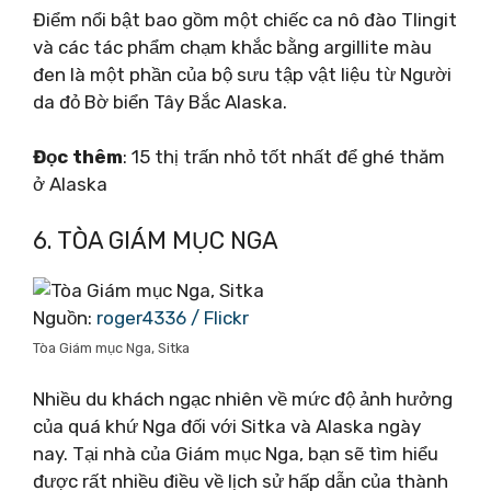
Điểm nổi bật bao gồm một chiếc ca nô đào Tlingit
và các tác phẩm chạm khắc bằng argillite màu
đen là một phần của bộ sưu tập vật liệu từ Người
da đỏ Bờ biển Tây Bắc Alaska.
Đọc thêm
: 15 thị trấn nhỏ tốt nhất để ghé thăm
ở Alaska
6. TÒA GIÁM MỤC NGA
Nguồn:
roger4336 / Flickr
Tòa Giám mục Nga, Sitka
Nhiều du khách ngạc nhiên về mức độ ảnh hưởng
của quá khứ Nga đối với Sitka và Alaska ngày
nay. Tại nhà của Giám mục Nga, bạn sẽ tìm hiểu
được rất nhiều điều về lịch sử hấp dẫn của thành