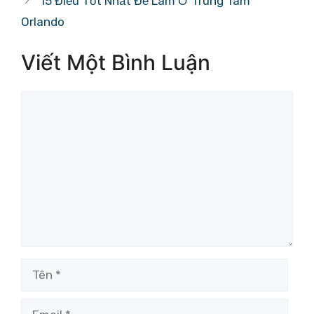
15 Điều Tốt Nhất Để Làm Ở Trung Tâm
Orlando
Viết Một Bình Luận
Bình
luận
Tên
Email