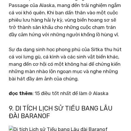
Passage của Alaska, mang đến trải nghiệm ngắm
cá voi khó quên. Khi bạn dấn thân vào một cuộc
phiêu lưu hàng hải ly kỳ, vùng biển hoang sơ sẽ
trở thành sân khấu cho những cuộc chạm trán
đầy cảm hứng với những người khổng lồ hùng vĩ.
Sự đa dạng sinh học phong phú của Sitka thu hút
cá voi lưng gù, cá kình và các sinh vật biển khác,
mang đến cơ hội có một không hai để chứng kiến ​​
những màn nhào lộn ngoạn mục và nghe những
bài hát đầy ám ảnh của chúng.
đọc thêm
: 15 điều tốt nhất để làm ở Alaska
9. DI TÍCH LỊCH SỬ TIỂU BANG LÂU
ĐÀI BARANOF