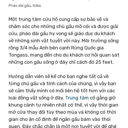
Pháo đài gấu, Sitka
Một trung tâm cứu hộ cung cấp sự bảo vệ và
chăm sóc cho những chú gấu mồ côi và được giải
cứu, pháo đài gấu hy vọng sẽ giáo dục du khách
về những sinh vật tuyệt vời này. Môi trường sống
rộng 3/4 mẫu Anh bên cạnh Rừng Quốc gia
Tongass, mang đến cho du khách cơ hội quan sát
những con gấu sống ở đây chỉ cách đó 25 feet.
Hướng dẫn viên sẽ kể cho bạn nghe tất cả về
từng chú gấu và tính cách của chúng, vì vậy bạn
sẽ cảm thấy mình có mối liên hệ tốt hơn với các
loài động vật sống ở đây.
Trung tâm
cố gắng giữ
khung cảnh tự nhiên nhất có thể, vì vậy thời gian
mở cửa thay đổi tùy theo mùa và không có thời
gian cho ăn cố định để ngăn gấu bám vào thói
quen. Đây chắc chắn là một nơi tuyệt vời để ghé