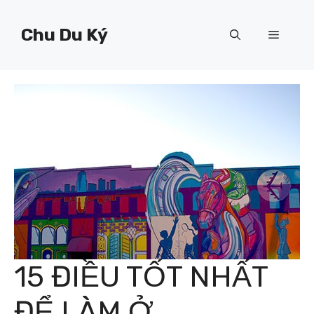
Chuyển
đến
Chu Du Ký
Menu
nội
dung
15 ĐIỀU TỐT NHẤT
ĐỂ LÀM Ở