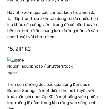
kết hợp nghệ thuật với kỹ thuật.
Hãy nhớ xem qua các chi tiết kiến ​​trúc hiện đại
tại đập tràn trước khi tận dụng tối đa nhiều tiện
ích khác của công viên, trong đó có bến thuyền,
bến cá, nơi trú ẩn, mạng lưới đường mòn và sân
chơi tuyệt vời cho trẻ em.
15. ZIP KC
Nguồn: aounphoto / Shutterstock
Zipline
Trên con đường dốc bắc qua sông Kansas ở
Bonner Springs là một điểm thu hút tuyệt vời
khác cần ghi nhớ. Zip KC là một công viên phiêu
lưu khổng lồ nằm trong khu rừng ven sông xinh
đẹp.