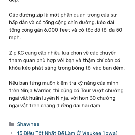
Các đường zip là một phần quan trọng của sự
hấp dẫn và có tổng cộng chín đường, kéo dài
tổng cộng gần 6.000 feet và có tốc độ tối đa 50
mph.
Zip KC cung cấp nhiều lựa chọn về các chuyến
tham quan phù hợp với bạn và thậm chí còn có
khóa kéo phát sáng trong bóng tối vào ban đêm.
Nếu bạn từng muốn kiểm tra kỹ năng của mình
trên Ninja Warrior, thì cũng có Tour vượt chướng
ngại vật huấn luyện Ninja, với hơn 30 chướng
ngại vật trên chặng đường dài hai dặm.
Danh
Shawnee
mục
15 Điều Tốt Nhất Để Làm Ở Waukee (Iowa)