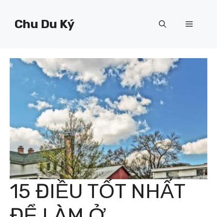
Chuyển
đến
Chu Du Ký
Menu
nội
dung
15 ĐIỀU TỐT NHẤT
ĐỂ LÀM Ở