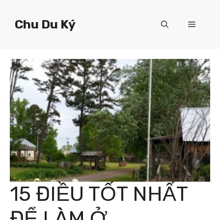
Chuyển
đến
Chu Du Ký
Menu
nội
dung
15 ĐIỀU TỐT NHẤT
ĐỂ LÀM Ở