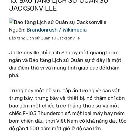
15. BẢO TÀNG LỊCH SỬ QUÂN SỰ
JACKSONVILLE
Nguồn:
Brandonrush / Wikimedia
Bảo tàng Lịch sử Quân sự Jacksonville
Jacksonville chỉ cách Searcy một quãng lái xe
ngắn và Bảo tàng Lịch sử Quân sự ở đây là một
địa điểm thú vị và mang tính giáo dục để khám
phá.
Trưng bày một bộ sưu tập ấn tượng về các vật
trưng bày, trưng bày và thiết bị, nó thậm chí còn
bao gồm một chiếc trực thăng thực sự và một
chiếc F-105 Thunderchief, một loại máy bay ném
bom chiến đấu thời Việt Nam có khả năng đạt tốc
độ gần 1.500 dặm một giờ ở độ cao lớn.