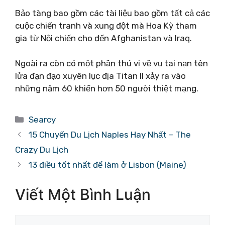
Bảo tàng bao gồm các tài liệu bao gồm tất cả các
cuộc chiến tranh và xung đột mà Hoa Kỳ tham
gia từ Nội chiến cho đến Afghanistan và Iraq.
Ngoài ra còn có một phần thú vị về vụ tai nạn tên
lửa đạn đạo xuyên lục địa Titan II xảy ra vào
những năm 60 khiến hơn 50 người thiệt mạng.
Danh
Searcy
mục
15 Chuyến Du Lịch Naples Hay Nhất – The
Crazy Du Lịch
13 điều tốt nhất để làm ở Lisbon (Maine)
Viết Một Bình Luận
Bình