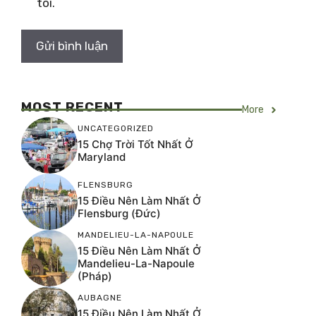
tôi.
MOST RECENT
More
UNCATEGORIZED
15 Chợ Trời Tốt Nhất Ở
Maryland
FLENSBURG
15 Điều Nên Làm Nhất Ở
Flensburg (Đức)
MANDELIEU-LA-NAPOULE
15 Điều Nên Làm Nhất Ở
Mandelieu-La-Napoule
(Pháp)
AUBAGNE
15 Điều Nên Làm Nhất Ở