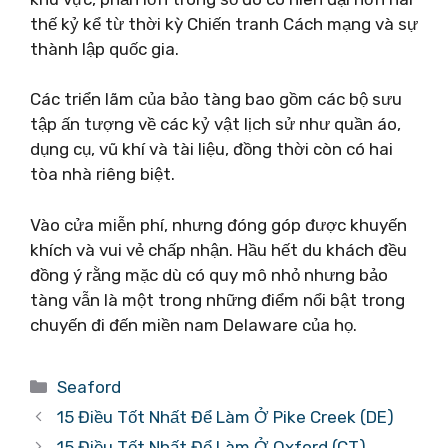
thế kỷ kể từ thời kỳ Chiến tranh Cách mạng và sự
thành lập quốc gia.
Các triển lãm của bảo tàng bao gồm các bộ sưu
tập ấn tượng về các kỷ vật lịch sử như quần áo,
dụng cụ, vũ khí và tài liệu, đồng thời còn có hai
tòa nhà riêng biệt.
Vào cửa miễn phí, nhưng đóng góp được khuyến
khích và vui vẻ chấp nhận. Hầu hết du khách đều
đồng ý rằng mặc dù có quy mô nhỏ nhưng bảo
tàng vẫn là một trong những điểm nổi bật trong
chuyến đi đến miền nam Delaware của họ.
Danh
Seaford
mục
15 Điều Tốt Nhất Để Làm Ở Pike Creek (DE)
15 Điều Tốt Nhất Để Làm Ở Oxford (CT)