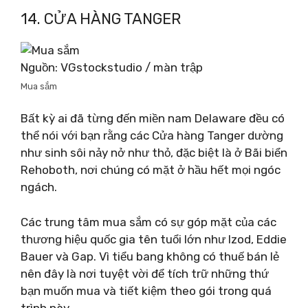
14. CỬA HÀNG TANGER
Nguồn: VGstockstudio / màn trập
Mua sắm
Bất kỳ ai đã từng đến miền nam Delaware đều có
thể nói với bạn rằng các Cửa hàng Tanger dường
như sinh sôi nảy nở như thỏ, đặc biệt là ở Bãi biển
Rehoboth, nơi chúng có mặt ở hầu hết mọi ngóc
ngách.
Các trung tâm mua sắm có sự góp mặt của các
thương hiệu quốc gia tên tuổi lớn như Izod, Eddie
Bauer và Gap. Vì tiểu bang không có thuế bán lẻ
nên đây là nơi tuyệt vời để tích trữ những thứ
bạn muốn mua và tiết kiệm theo gói trong quá
trình này.