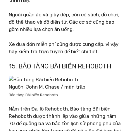
Ngoài quần áo và giày dép, còn có sách, đồ chơi,
đồ thể thao và đồ điện tử. Các cơ sở cũng bao
gồm nhiều lựa chọn ăn uống.
Xe đưa đón miễn phí cũng được cung cấp, vì vậy
hãy kiểm tra trực tuyến để biết chi tiết.
15. BẢO TÀNG BÃI BIỂN REHOBOTH
Nguồn: John M. Chase / màn trập
Bảo tàng Bãi biển Rehoboth
Nằm trên Đại lộ Rehoboth, Bảo tàng Bãi biển
Rehoboth được thành lập vào giữa những năm
70 để quảng bá và bảo tồn lịch sử phong phú của
khu vực, phần lớn trong số đó có niên đại hơn hai