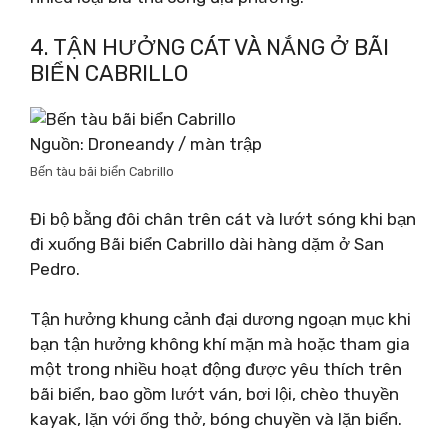
4. TẬN HƯỞNG CÁT VÀ NẮNG Ở BÃI
BIỂN CABRILLO
Nguồn: Droneandy / màn trập
Bến tàu bãi biển Cabrillo
Đi bộ bằng đôi chân trên cát và lướt sóng khi bạn
đi xuống Bãi biển Cabrillo dài hàng dặm ở San
Pedro.
Tận hưởng khung cảnh đại dương ngoạn mục khi
bạn tận hưởng không khí mặn mà hoặc tham gia
một trong nhiều hoạt động được yêu thích trên
bãi biển, bao gồm lướt ván, bơi lội, chèo thuyền
kayak, lặn với ống thở, bóng chuyền và lặn biển.