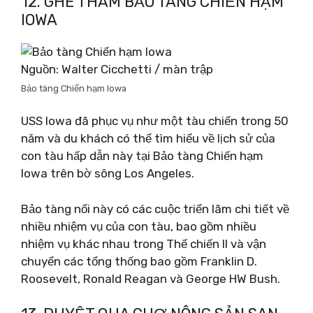
12. GHÉ THĂM BẢO TÀNG CHIẾN HẠM
IOWA
Nguồn: Walter Cicchetti / màn trập
Bảo tàng Chiến hạm Iowa
USS Iowa đã phục vụ như một tàu chiến trong 50
năm và du khách có thể tìm hiểu về lịch sử của
con tàu hấp dẫn này tại Bảo tàng Chiến hạm
Iowa trên bờ sông Los Angeles.
Bảo tàng nổi này có các cuộc triển lãm chi tiết về
nhiều nhiệm vụ của con tàu, bao gồm nhiều
nhiệm vụ khác nhau trong Thế chiến II và vận
chuyển các tổng thống bao gồm Franklin D.
Roosevelt, Ronald Reagan và George HW Bush.