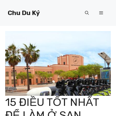
Chuyển
đến
Chu Du Ký
Menu
nội
dung
15 ĐIỀU TỐT NHẤT
ĐỂ LÀM Ở SAN