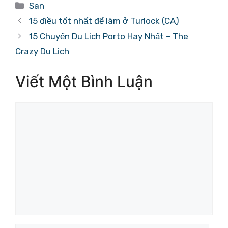
Danh
San
mục
15 điều tốt nhất để làm ở Turlock (CA)
15 Chuyến Du Lịch Porto Hay Nhất – The
Crazy Du Lịch
Viết Một Bình Luận
Bình
luận