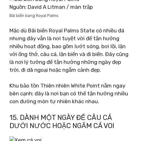
Nguồn: David A Litman / màn trập
Bãi biển bang Royal Palms
Mặc dù Bãi biển Royal Palms State có nhiều đá
nhưng đây vẫn là nơi tuyệt vời để tận hưởng
nhiều hoạt động, bao gồm lướt sóng, bơi lội, lặn
với ống thở, câu cá, lặn biển và đi biển. Đây cũng
là nơi lý tưởng để tận hưởng những ngày đẹp
trời, đi dã ngoại hoặc ngắm cảnh đẹp.
Khu bảo tồn Thiên nhiên White Point nằm ngay
bên cạnh; đây là nơi bạn có thể tận hưởng nhiều
con đường mòn tự nhiên khác nhau.
15. DÀNH MỘT NGÀY ĐỂ CÂU CÁ
DƯỚI NƯỚC HOẶC NGẮM CÁ VOI