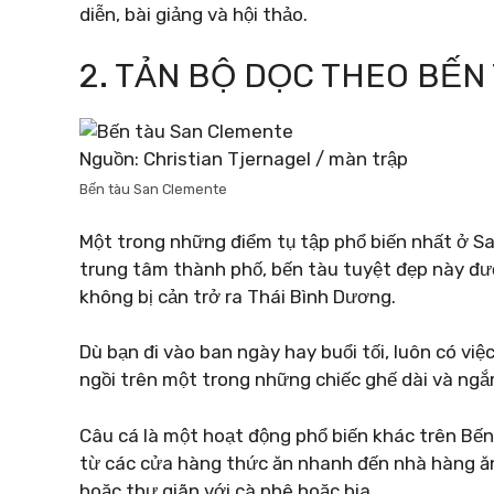
diễn, bài giảng và hội thảo.
2. TẢN BỘ DỌC THEO BẾN
Nguồn: Christian Tjernagel / màn trập
Bến tàu San Clemente
Một trong những điểm tụ tập phổ biến nhất ở 
trung tâm thành phố, bến tàu tuyệt đẹp này đư
không bị cản trở ra Thái Bình Dương.
Dù bạn đi vào ban ngày hay buổi tối, luôn có việ
ngồi trên một trong những chiếc ghế dài và ngắ
Câu cá là một hoạt động phổ biến khác trên Bế
từ các cửa hàng thức ăn nhanh đến nhà hàng ăn
hoặc thư giãn với cà phê hoặc bia.