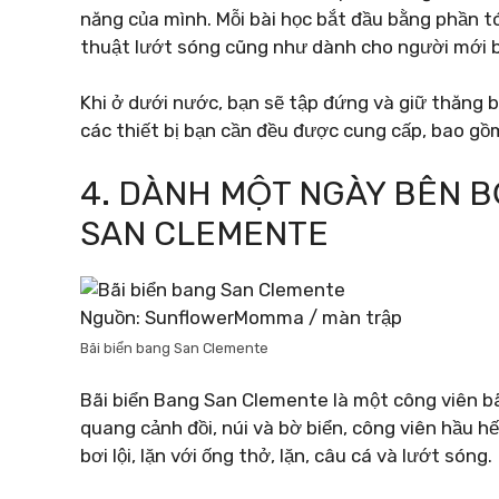
năng của mình. Mỗi bài học bắt đầu bằng phần tóm
thuật lướt sóng cũng như dành cho người mới b
Khi ở dưới nước, bạn sẽ tập đứng và giữ thăng b
các thiết bị bạn cần đều được cung cấp, bao gồm
4. DÀNH MỘT NGÀY BÊN BỜ
SAN CLEMENTE
Nguồn: SunflowerMomma / màn trập
Bãi biển bang San Clemente
Bãi biển Bang San Clemente là một công viên bã
quang cảnh đồi, núi và bờ biển, công viên hầu hế
bơi lội, lặn với ống thở, lặn, câu cá và lướt sóng.