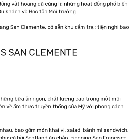
 động vật hoang dã cũng là những hoạt động phổ biến
Du khách và Học tập Môi trường.
ng San Clemente, có sẵn khu cắm trại; tiện nghi bao
K’S SAN CLEMENTE
những bữa ăn ngon, chất lượng cao trong một môi
yên về ẩm thực truyền thống của Mỹ với phong cách
nhau, bao gồm món khai vị, salad, bánh mì sandwich,
như cá hồi Scotland áp chảo, cioppino San Francisco,