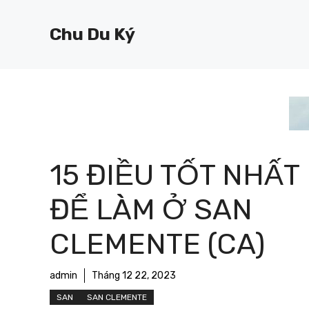
Chuyển
đến
Chu Du Ký
nội
dung
15 ĐIỀU TỐT NHẤT
ĐỂ LÀM Ở SAN
CLEMENTE (CA)
admin
Tháng 12 22, 2023
SAN
SAN CLEMENTE