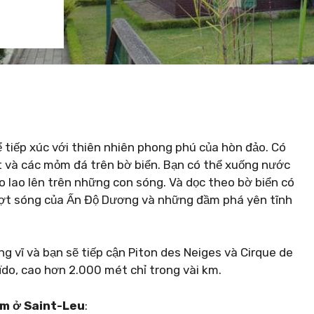
ể tiếp xúc với thiên nhiên phong phú của hòn đảo. Có
t và các mỏm đá trên bờ biển. Bạn có thể xuống nước
o lao lên trên những con sóng. Và dọc theo bờ biển có
 đợt sóng của Ấn Độ Dương và những đầm phá yên tĩnh
g vĩ và bạn sẽ tiếp cận Piton des Neiges và Cirque de
o, cao hơn 2.000 mét chỉ trong vài km.
àm ở Saint-Leu
: