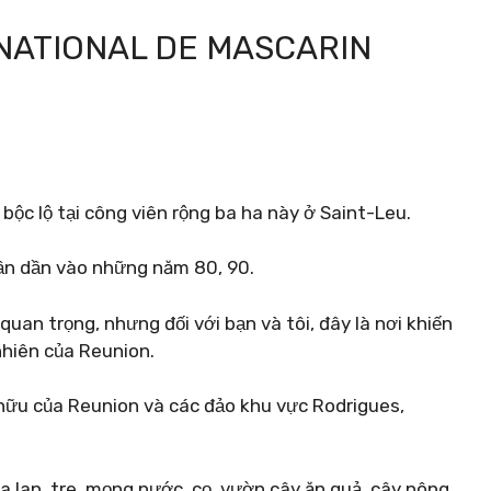
 NATIONAL DE MASCARIN
ộc lộ tại công viên rộng ba ha này ở Saint-Leu.
ần dần vào những năm 80, 90.
uan trọng, nhưng đối với bạn và tôi, đây là nơi khiến
nhiên của Reunion.
 hữu của Reunion và các đảo khu vực Rodrigues,
 lan, tre, mọng nước, cọ, vườn cây ăn quả, cây nông