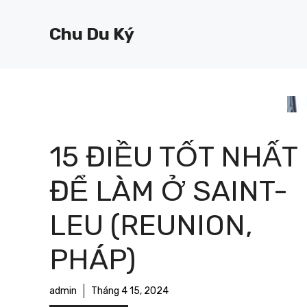
Chuyển
đến
Chu Du Ký
nội
dung
15 ĐIỀU TỐT NHẤT
ĐỂ LÀM Ở SAINT-
LEU (REUNION,
PHÁP)
admin
Tháng 4 15, 2024